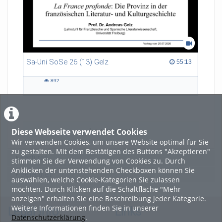
Sa-Uni SoSe 26 (13) Gelz
55:13 duration
55:13
892
892
views
Diese Webseite verwendet Cookies
LADE MEHR
Wir verwenden Cookies, um unsere Website optimal für Sie
zu gestalten. Mit dem Bestätigen des Buttons "Akzeptieren"
Featured
stimmen Sie der Verwendung von Cookies zu. Durch
Anklicken der untenstehenden Checkboxen können Sie
Beliebtheit
auswählen, welche Cookie-Kategorien Sie zulassen
möchten. Durch Klicken auf die Schaltfläche "Mehr
anzeigen" erhalten Sie eine Beschreibung jeder Kategorie.
Weitere Informationen finden Sie in unserer
Legal Info
Links
Datenschutzerklärung
.