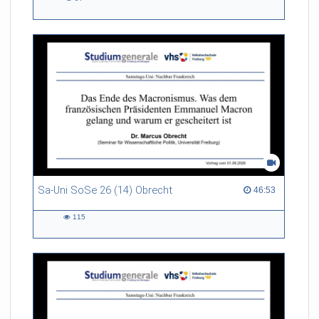
97
views
Sa-Uni SoSe 26 (14) Obrecht
46:53 duration
46:53
115
115
views