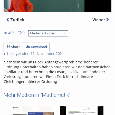
Zurück
Weiter
493
0
Medienaktionen
0
493
favorites
views
Share
Download
hochgeladen 11. November 2021
Nachdem wir uns über Anfangswertprobleme höherer
Ordnung unterhalten haben studieren wir den harmonsichen
Oszillator und berechnen die Lösung explizit. Am Ende der
Vorlesung studieren wir Einen Trick für nichtlineare
Gleichungen höherer Ordnung
Mehr Medien in "Mathematik"