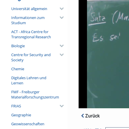
Universität allgemein
Informationen zum
Studium
ACT - Africa Centre for
Transregional Research
Biologie
Centre for Security and
Society
Chemie
Digitales Lehren und
Lernen
FMF - Freiburger
Materialforschungszentrum
FRIAS
Geographie
Zurück
Geowissenschaften