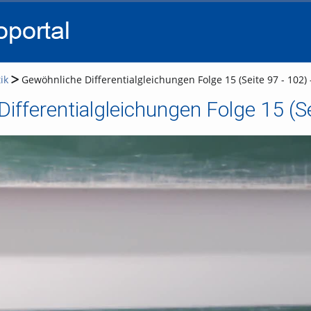
go
go
go
to
to
to
navigation
main
footer
content
ik
Gewöhnliche Differentialgleichungen Folge 15 (Seite 97 - 102) 