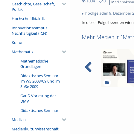
1004
0
Medienaktio
Geschichte, Gesellschaft,
0
1004
Politik
favorites
hochgeladen 9. Dezember 
views
Hochschuldidaktik
In dieser Folge beenden wir u
Innovationscampus
Nachhaltigkeit (ICN)
Mehr Medien in "Mat
Kultur
Mathematik
Mathematische
Grundlagen
Didaktisches Seminar
im WS 2008/09 und im
SoSe 2009
Presentation of t
Gauß-Vorlesung der
in Data and Techn
DMV
Didaktisches Seminar
Medizin
Medienkulturwissenschaft