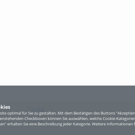
kies
Links
te optimal für Sie zu gestalten. Mit dem Bestätigen des Buttons "Akzepti
ntenstehenden Checkboxen können Sie auswählen, welche Cookie-Kategorien
Sitemap
gen" erhalten Sie eine Beschreibung jeder Kategorie. Weitere Informationen f