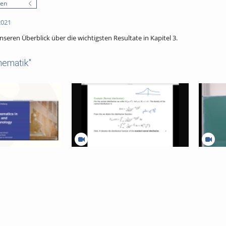
nen
2021
nseren Überblick über die wichtigsten Resultate in Kapitel 3.
hematik"
he M.Sc. Mathematics
Basics-in-applied-mathematics-
Gewöhnli
ology
stochastics
Folge 26 
Ausblick
Different