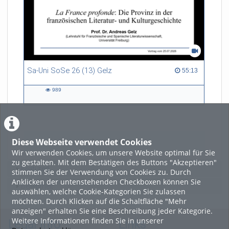
Sa-Uni SoSe 26 (13) Gelz
55:13 duration
55:13
989
989
views
Diese Webseite verwendet Cookies
LADE MEHR
Wir verwenden Cookies, um unsere Website optimal für Sie
zu gestalten. Mit dem Bestätigen des Buttons "Akzeptieren"
Featured
stimmen Sie der Verwendung von Cookies zu. Durch
Anklicken der untenstehenden Checkboxen können Sie
Beliebtheit
auswählen, welche Cookie-Kategorien Sie zulassen
möchten. Durch Klicken auf die Schaltfläche "Mehr
anzeigen" erhalten Sie eine Beschreibung jeder Kategorie.
Weitere Informationen finden Sie in unserer
Legal Info
Links