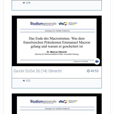
106
106
views
Sa-Uni SoSe 26 (14) Obrecht
46:53 duration
46:53
212
212
views