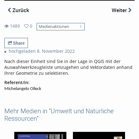
Zurück
Weiter
1489
0
Medienaktionen
0
1489
favorites
views
Share
hochgeladen 8. November 2022
Nach dieser Einheit sind Sie in der Lage in QGIS mit der
Auswahlwerkzeugleiste umzugehen und Vektordaten anhand
ihrer Geometrie zu selektieren.
Referent/in:
Michelangelo Olleck
Mehr Medien in "Umwelt und Natürliche
Ressourcen"