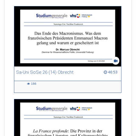
Sa-Uni SoSe 26 (14) Obrecht
46:53 duration
46:53
186
186
views