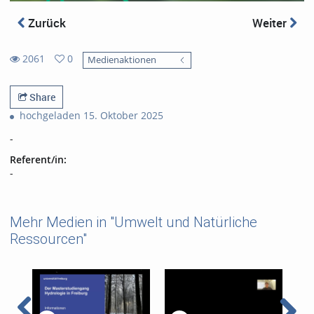
Zurück
Weiter
2061
0
Medienaktionen
0
2061
favorites
views
Share
hochgeladen 15. Oktober 2025
-
Referent/in:
-
Mehr Medien in "Umwelt und Natürliche
Ressourcen"