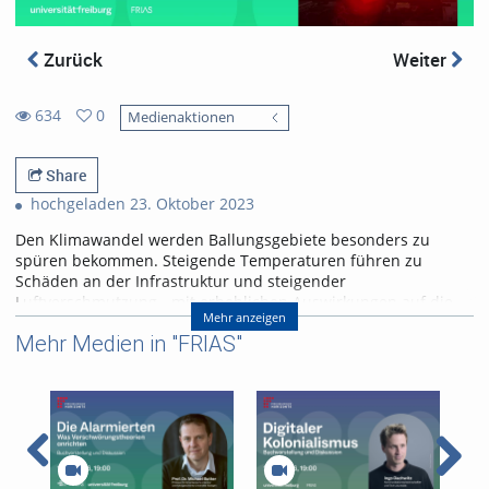
Zurück
Weiter
634
0
Medienaktionen
0
634
favorites
views
Share
hochgeladen 23. Oktober 2023
Den Klimawandel werden Ballungsgebiete besonders zu
spüren bekommen. Steigende Temperaturen führen zu
Schäden an der Infrastruktur und steigender
Luftverschmutzung - mit erheblichen Auswirkungen auf die
Mehr anzeigen
Gesundheit und Lebensqualität der Stadtbevölkerung.
Mehr Medien in "FRIAS"
Wie können sich Städte gegen den Klimawandel wappnen?
Wie kann künstliche Intelligenz dabei helfen? Welche
rechtlichen Herausforderungen gibt es und mit welchen
Schwierigkeiten und Widerständen muss die Politik rechnen,
wenn es darum geht, Schutzmaßnahmen gegen die
zunehmende Hitze umzusetzen?