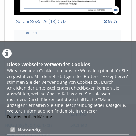
Sa-Uni SoSe 26 (13) Gelz
55:13 duration
55:13
1001
1001
views
Diese Webseite verwendet Cookies
LADE MEHR
Wir verwenden Cookies, um unsere Website optimal für Sie
zu gestalten. Mit dem Bestätigen des Buttons "Akzeptieren"
Featured
stimmen Sie der Verwendung von Cookies zu. Durch
Anklicken der untenstehenden Checkboxen können Sie
Beliebtheit
auswählen, welche Cookie-Kategorien Sie zulassen
möchten. Durch Klicken auf die Schaltfläche "Mehr
anzeigen" erhalten Sie eine Beschreibung jeder Kategorie.
Weitere Informationen finden Sie in unserer
Legal Info
Links
Datenschutzerklärung
.
Nutzungsbedingungen
Sitemap
Notwendig
Datenschutzerklärung