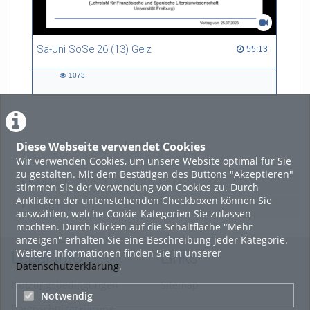
Sa-Uni SoSe 26 (13) Gelz
55:13 duration
55:13
1073
1073
views
Diese Webseite verwendet Cookies
LADE MEHR
Wir verwenden Cookies, um unsere Website optimal für Sie
zu gestalten. Mit dem Bestätigen des Buttons "Akzeptieren"
Featured
stimmen Sie der Verwendung von Cookies zu. Durch
Anklicken der untenstehenden Checkboxen können Sie
Beliebtheit
auswählen, welche Cookie-Kategorien Sie zulassen
möchten. Durch Klicken auf die Schaltfläche "Mehr
anzeigen" erhalten Sie eine Beschreibung jeder Kategorie.
Weitere Informationen finden Sie in unserer
Legal Info
Links
Datenschutzerklärung
.
Nutzungsbedingungen
Sitemap
Notwendig
Datenschutzerklärung