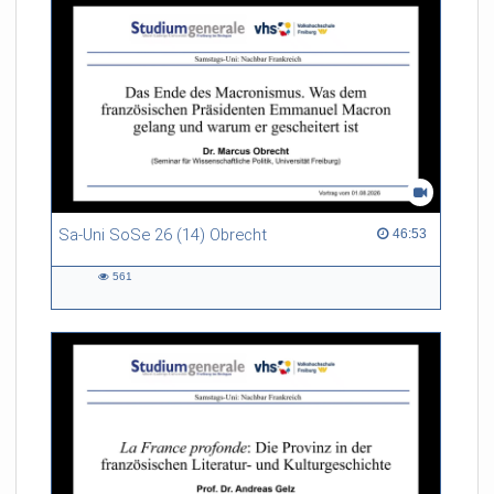
Krieglstein, Rektorin der
Albert-Ludwigs-Universität
Freiburg, Bärbel Schäfer,
Freiburger
Regierungspräsidentin
Sa-Uni SoSe 26 (14) Obrecht
46:53 duration
46:53
561
561
views