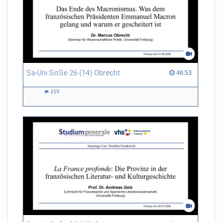
Sa-Uni SoSe 26 (14) Obrecht
46:53 duration
46:53
215
215
views