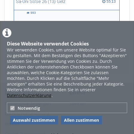
Sa-Uni SoSe 26 (13) Gelz
55:13 duration
55:13
993
993
views
Diese Webseite verwendet Cookies
LADE MEHR
Wir verwenden Cookies, um unsere Website optimal für Sie
zu gestalten. Mit dem Bestätigen des Buttons "Akzeptieren"
Featured
stimmen Sie der Verwendung von Cookies zu. Durch
Anklicken der untenstehenden Checkboxen können Sie
Beliebtheit
auswählen, welche Cookie-Kategorien Sie zulassen
möchten. Durch Klicken auf die Schaltfläche "Mehr
anzeigen" erhalten Sie eine Beschreibung jeder Kategorie.
Weitere Informationen finden Sie in unserer
Legal Info
Links
Datenschutzerklärung
.
Nutzungsbedingungen
Sitemap
Notwendig
Datenschutzerklärung
Auswahl zustimmen
Allen zustimmen
Imprint
Cookie-Zustimmung