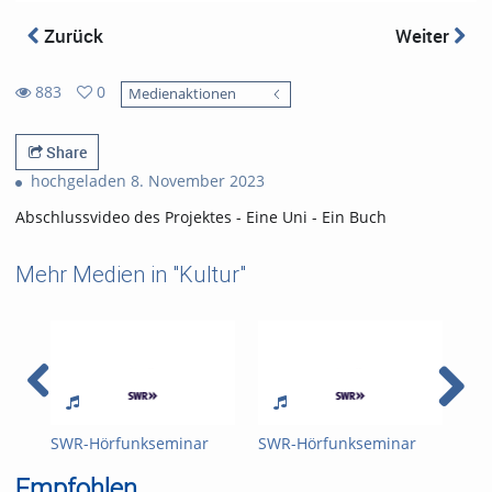
Zurück
Weiter
883
0
Medienaktionen
0
883
favorites
views
Share
hochgeladen 8. November 2023
Abschlussvideo des Projektes - Eine Uni - Ein Buch
Mehr Medien in "Kultur"
SWR-Hörfunkseminar
SWR-Hörfunkseminar
Der
DFJ - Sendung B
DFJ - Sendung A
dou
Empfohlen
Deu