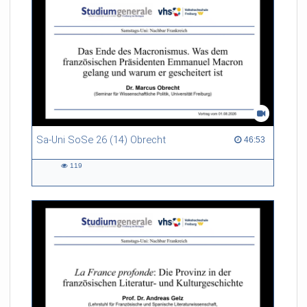
Sa-Uni SoSe 26 (14) Obrecht
46:53 duration
46:53
119
119
views