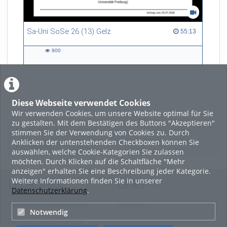
Sa-Uni SoSe 26 (13) Gelz
55:13 duration
55:13
900
900
views
Diese Webseite verwendet Cookies
LADE MEHR
Wir verwenden Cookies, um unsere Website optimal für Sie
zu gestalten. Mit dem Bestätigen des Buttons "Akzeptieren"
Featured
stimmen Sie der Verwendung von Cookies zu. Durch
Anklicken der untenstehenden Checkboxen können Sie
Beliebtheit
auswählen, welche Cookie-Kategorien Sie zulassen
möchten. Durch Klicken auf die Schaltfläche "Mehr
anzeigen" erhalten Sie eine Beschreibung jeder Kategorie.
Weitere Informationen finden Sie in unserer
Legal Info
Links
Datenschutzerklärung
.
Nutzungsbedingungen
Sitemap
Notwendig
Datenschutzerklärung