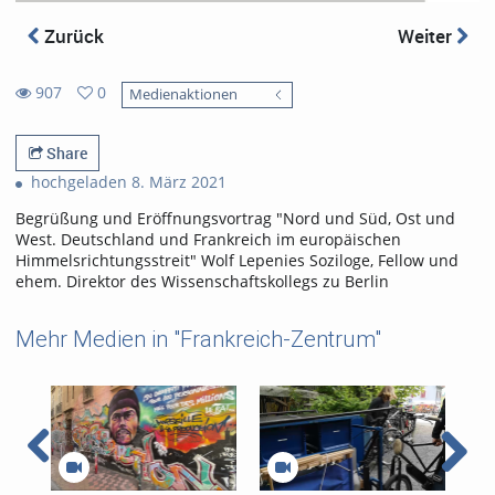
Zurück
Weiter
907
0
Medienaktionen
0
907
favorites
views
Share
hochgeladen 8. März 2021
Begrüßung und Eröffnungsvortrag "Nord und Süd, Ost und
West. Deutschland und Frankreich im europäischen
Himmelsrichtungsstreit" Wolf Lepenies Soziloge, Fellow und
ehem. Direktor des Wissenschaftskollegs zu Berlin
Mehr Medien in "Frankreich-Zentrum"