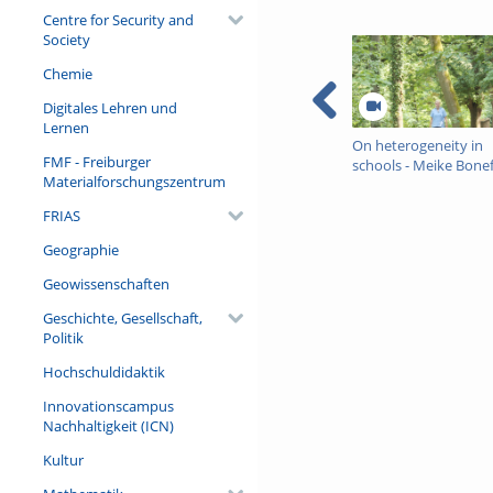
Centre for Security and
Society
Chemie
Digitales Lehren und
Lernen
On heterogeneity in
FMF - Freiburger
schools - Meike Bone
Materialforschungszentrum
FRIAS
Geographie
Geowissenschaften
Geschichte, Gesellschaft,
Politik
Hochschuldidaktik
Innovationscampus
Nachhaltigkeit (ICN)
Kultur