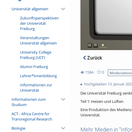
Universität allgemein
Zukunftsperspektiven
der Universität
Freiburg
Veranstaltungen
Universität allgemein
University College
Zurück
Freiburg (UCF)
Alumni Freiburg
1584
0
Medienaktio
Lehrer*innenbildung
0
1584
favorites
hochgeladen 13. Januar 202
Informationen zur
views
Universität
Die Universität Freiburg senk
Informationen zum
Teil 1: Heizen und Lüften
Studium
Eine Produktion des Medienz
ACT - Africa Centre for
Universität.
Transregional Research
Biologie
Mehr Medien in "Infor