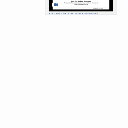
Sa-Uni SoSe 26 (12) Schwarze
Meanings of Forests: A Collaborative
Comparativ...
Als der Wald eine Zukunftsfrage
wurde. Wissen, ...