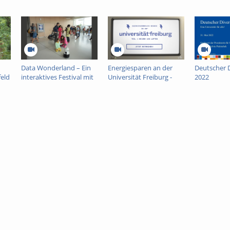
Data Wonderland – Ein
Energiesparen an der
Deutscher D
feld
interaktives Festival mit
Universität Freiburg -
2022
Daten, Dompteuren und
Heizen und Lüften
KI