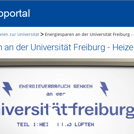
go
go
go
to
to
to
navigation
main
footer
content
onen zur Universität
Energiesparen an der Universität Freiburg -
 an der Universität Freiburg - Heiz
Video abspielen