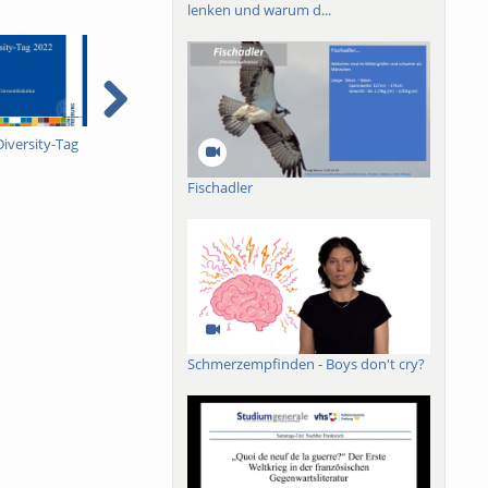
lenken und warum d...
iversity-Tag
NFDI-MatWerk : The
Neue Strukturierung für
N
collection of data on
Werkstoffdaten - Chris
W
material - Chris Eberl -
Eberl - Lars Pastewka
E
Fischadler
Lars Pastewka
d
Schmerzempfinden - Boys don't cry?