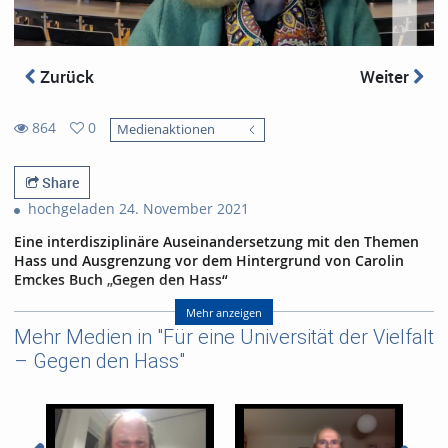
Zurück
Weiter
864
0
Medienaktionen
0
864
favorites
views
Share
hochgeladen 24. November 2021
Eine interdisziplinäre Auseinandersetzung mit den Themen
Hass und Ausgrenzung vor dem Hintergrund von Carolin
Emckes Buch „Gegen den Hass“
Teil 3 (Aufzeichnung vom 17.11.2021)
Mehr anzeigen
Mehr Medien in "Für eine Universität der Vielfalt
„Im Plural existieren“. Religionsfreiheit und die moralische
Textur einer liberalen Demokratie
– Gegen den Hass"
Referent/in:
Prof.‘in Dr. Ursula Nothelle-
Wildfeuer