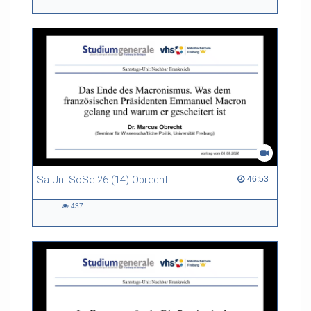
201
views
Sa-Uni SoSe 26 (14) Obrecht
46:53 duration
46:53
437
437
views