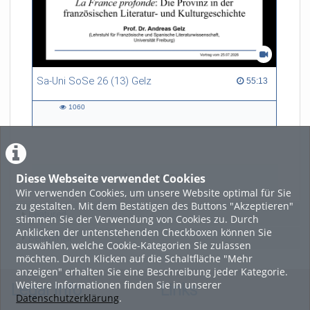
Sa-Uni SoSe 26 (13) Gelz
55:13 duration
55:13
1060
1060
views
Diese Webseite verwendet Cookies
LADE MEHR
Wir verwenden Cookies, um unsere Website optimal für Sie
zu gestalten. Mit dem Bestätigen des Buttons "Akzeptieren"
Featured
stimmen Sie der Verwendung von Cookies zu. Durch
Anklicken der untenstehenden Checkboxen können Sie
Beliebtheit
auswählen, welche Cookie-Kategorien Sie zulassen
möchten. Durch Klicken auf die Schaltfläche "Mehr
anzeigen" erhalten Sie eine Beschreibung jeder Kategorie.
Weitere Informationen finden Sie in unserer
Legal Info
Links
Datenschutzerklärung
.