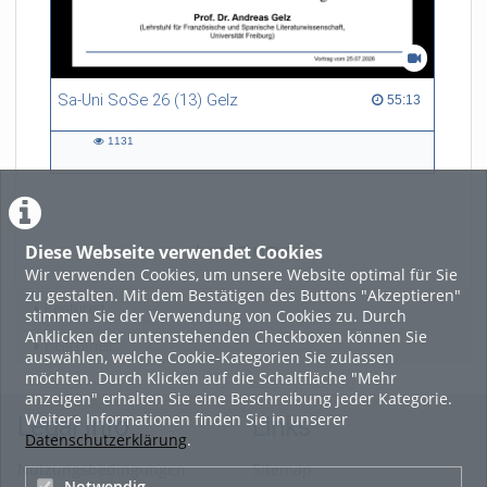
Sa-Uni SoSe 26 (13) Gelz
55:13 duration
55:13
1131
1131
views
Diese Webseite verwendet Cookies
LADE MEHR
Wir verwenden Cookies, um unsere Website optimal für Sie
zu gestalten. Mit dem Bestätigen des Buttons "Akzeptieren"
Featured
stimmen Sie der Verwendung von Cookies zu. Durch
Anklicken der untenstehenden Checkboxen können Sie
Beliebtheit
auswählen, welche Cookie-Kategorien Sie zulassen
möchten. Durch Klicken auf die Schaltfläche "Mehr
anzeigen" erhalten Sie eine Beschreibung jeder Kategorie.
Weitere Informationen finden Sie in unserer
Legal Info
Links
Datenschutzerklärung
.
Nutzungsbedingungen
Sitemap
Notwendig