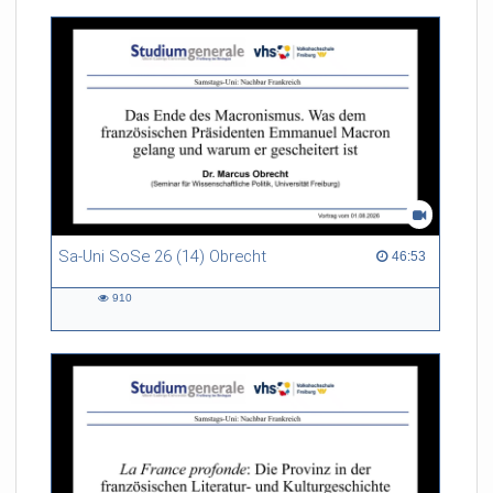
Sa-Uni SoSe 26 (14) Obrecht
46:53 duration
46:53
910
910
views