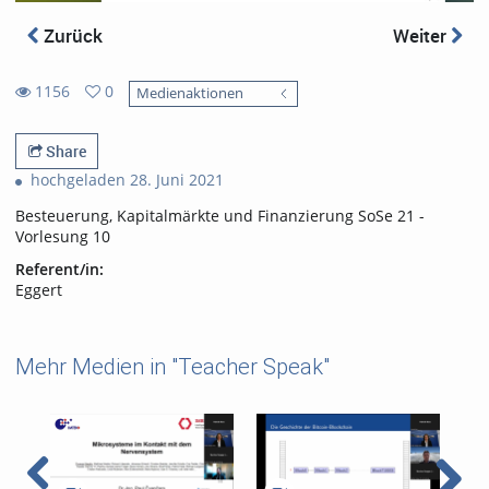
Zurück
Weiter
1156
0
Medienaktionen
0
1156
favorites
views
Share
hochgeladen 28. Juni 2021
Besteuerung, Kapitalmärkte und Finanzierung SoSe 21 -
Vorlesung 10
Referent/in:
Eggert
Mehr Medien in "Teacher Speak"