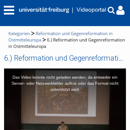
Kategorien
Reformation und Gegenreformation in
Ostmitteleuropa
6.) Reformation und Gegenreformation
in Ostmitteleuropa
6.) Reformation und Gegenreformation in Ostmitteleuropa
This
is
a
Das Video konnte nicht geladen werden, da entweder ein
modal
window.
Server- oder Netzwerkfehler auftrat oder das Format nicht
unterstützt wird.