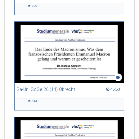
290
290
views
Sa-Uni SoSe 26 (14) Obrecht
46:53 duration
46:53
544
544
views