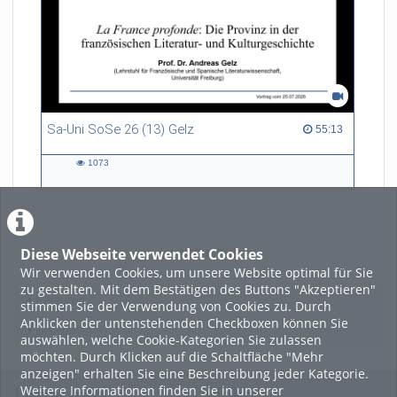
Sa-Uni SoSe 26 (13) Gelz
55:13 duration
55:13
1073
1073
views
Diese Webseite verwendet Cookies
LADE MEHR
Wir verwenden Cookies, um unsere Website optimal für Sie
zu gestalten. Mit dem Bestätigen des Buttons "Akzeptieren"
Featured
stimmen Sie der Verwendung von Cookies zu. Durch
Anklicken der untenstehenden Checkboxen können Sie
Beliebtheit
auswählen, welche Cookie-Kategorien Sie zulassen
möchten. Durch Klicken auf die Schaltfläche "Mehr
anzeigen" erhalten Sie eine Beschreibung jeder Kategorie.
Weitere Informationen finden Sie in unserer
Legal Info
Links