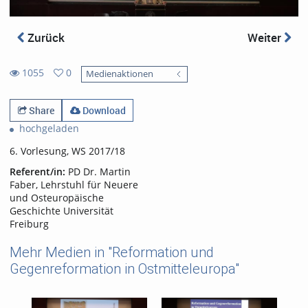
Zurück
Weiter
1055
0
Medienaktionen
0
1055
favorites
views
Share
Download
hochgeladen
6. Vorlesung, WS 2017/18
Referent/in:
PD Dr. Martin
Faber, Lehrstuhl für Neuere
und Osteuropäische
Geschichte Universität
Freiburg
Mehr Medien in "Reformation und
Gegenreformation in Ostmitteleuropa"