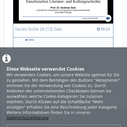
Sa-Uni SoSe 26 (13) Gelz
55:13 duration
55:13
969
969
views
Diese Webseite verwendet Cookies
LADE MEHR
Wir verwenden Cookies, um unsere Website optimal für Sie
zu gestalten. Mit dem Bestätigen des Buttons "Akzeptieren"
Featured
stimmen Sie der Verwendung von Cookies zu. Durch
Anklicken der untenstehenden Checkboxen können Sie
Beliebtheit
auswählen, welche Cookie-Kategorien Sie zulassen
möchten. Durch Klicken auf die Schaltfläche "Mehr
anzeigen" erhalten Sie eine Beschreibung jeder Kategorie.
Weitere Informationen finden Sie in unserer
Legal Info
Links
Datenschutzerklärung
.
Nutzungsbedingungen
Sitemap