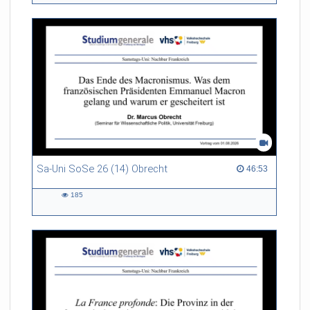
Sa-Uni SoSe 26 (14) Obrecht
46:53 duration
46:53
185
185
views