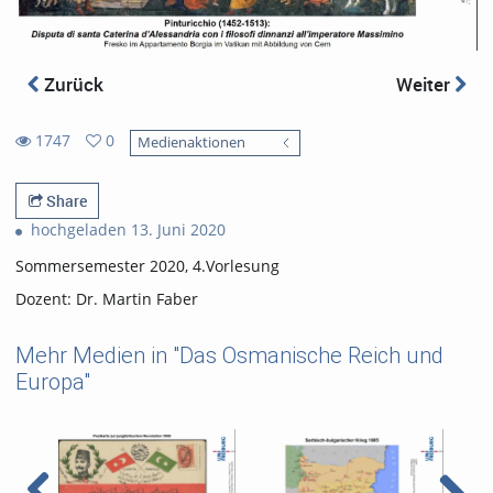
Zurück
Weiter
1747
0
Medienaktionen
0
1747
favorites
views
Share
hochgeladen 13. Juni 2020
Sommersemester 2020, 4.Vorlesung
Dozent: Dr. Martin Faber
Mehr Medien in "Das Osmanische Reich und
Europa"