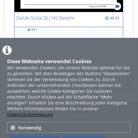
Sa-Uni SoSe 26 (14) Obrecht
46:53 duration
46:53
957
957
views
Diese Webseite verwendet Cookies
LADE MEHR
Wir verwenden Cookies, um unsere Website optimal für Sie
zu gestalten. Mit dem Bestätigen des Buttons "Akzeptieren"
Featured
stimmen Sie der Verwendung von Cookies zu. Durch
Anklicken der untenstehenden Checkboxen können Sie
Beliebtheit
auswählen, welche Cookie-Kategorien Sie zulassen
möchten. Durch Klicken auf die Schaltfläche "Mehr
anzeigen" erhalten Sie eine Beschreibung jeder Kategorie.
Weitere Informationen finden Sie in unserer
Legal Info
Links
Datenschutzerklärung
.
Nutzungsbedingungen
Sitemap
Notwendig
Datenschutzerklärung