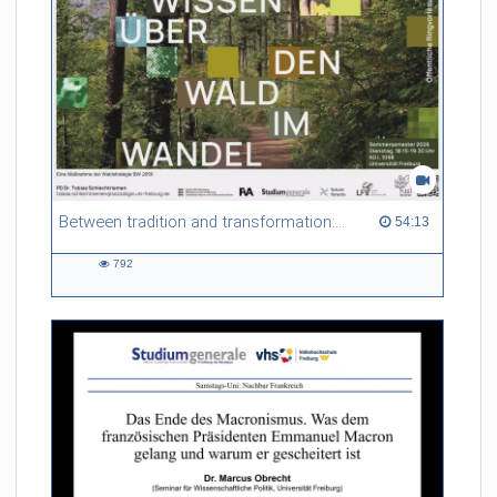
Between tradition and transformation: how owners, advisers and institutions co-create knowledge for resilient forests in Europe
54:13 duration
54:13
792
792
views