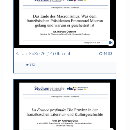
Sa-Uni SoSe 26 (14) Obrecht
46:53 duration
46:53
142
142
views