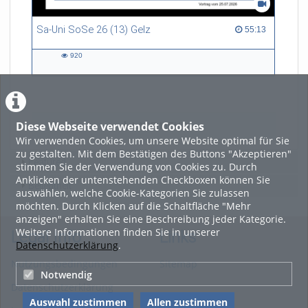
Sa-Uni SoSe 26 (13) Gelz
55:13 duration
55:13
920
920
views
Diese Webseite verwendet Cookies
LADE MEHR
Wir verwenden Cookies, um unsere Website optimal für Sie
zu gestalten. Mit dem Bestätigen des Buttons "Akzeptieren"
Featured
stimmen Sie der Verwendung von Cookies zu. Durch
Anklicken der untenstehenden Checkboxen können Sie
Beliebtheit
auswählen, welche Cookie-Kategorien Sie zulassen
möchten. Durch Klicken auf die Schaltfläche "Mehr
anzeigen" erhalten Sie eine Beschreibung jeder Kategorie.
Weitere Informationen finden Sie in unserer
Legal Info
Links
Datenschutzerklärung
.
Nutzungsbedingungen
Sitemap
Notwendig
Datenschutzerklärung
Auswahl zustimmen
Allen zustimmen