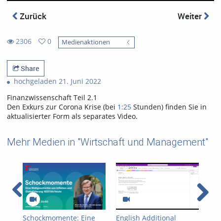
Zurück
Weiter
2306
0
Medienaktionen
0
2306
favorites
views
Share
hochgeladen 21. Juni 2022
Finanzwissenschaft Teil 2.1
Den Exkurs zur Corona Krise (bei
1:25
Stunden) finden Sie in
aktualisierter Form als separates Video.
Mehr Medien in "Wirtschaft und Management"
Schockmomente: Eine
English Additional
Pod