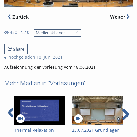
Zurück
Weiter
450
0
Medienaktionen
0
450
favorites
views
Share
hochgeladen 18. Juni 2021
Aufzeichnung der Vorlesung vom 18.06.2021
Mehr Medien in "Vorlesungen"
Thermal Relaxation
23.07.2021 Grundlagen
19.
Asymmetry: When and
der Physik für Studenten
der