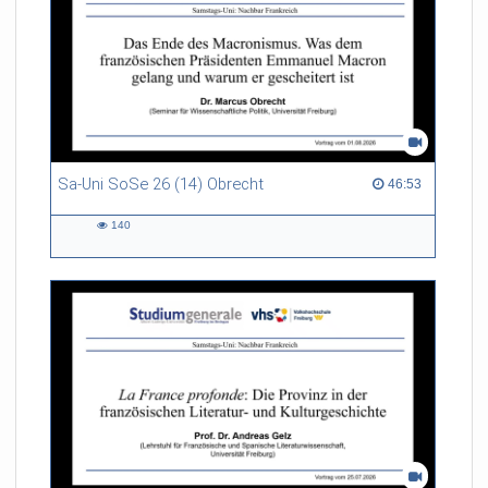
Sa-Uni SoSe 26 (14) Obrecht
46:53 duration
46:53
140
140
views