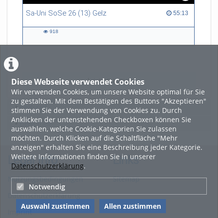
Sa-Uni SoSe 26 (13) Gelz
55:13 duration
55:13
918
918
views
Diese Webseite verwendet Cookies
LADE MEHR
Wir verwenden Cookies, um unsere Website optimal für Sie
zu gestalten. Mit dem Bestätigen des Buttons "Akzeptieren"
Featured
stimmen Sie der Verwendung von Cookies zu. Durch
Anklicken der untenstehenden Checkboxen können Sie
Beliebtheit
auswählen, welche Cookie-Kategorien Sie zulassen
möchten. Durch Klicken auf die Schaltfläche "Mehr
anzeigen" erhalten Sie eine Beschreibung jeder Kategorie.
Weitere Informationen finden Sie in unserer
Legal Info
Links
Datenschutzerklärung
.
Nutzungsbedingungen
Sitemap
Notwendig
Datenschutzerklärung
Auswahl zustimmen
Allen zustimmen
Imprint