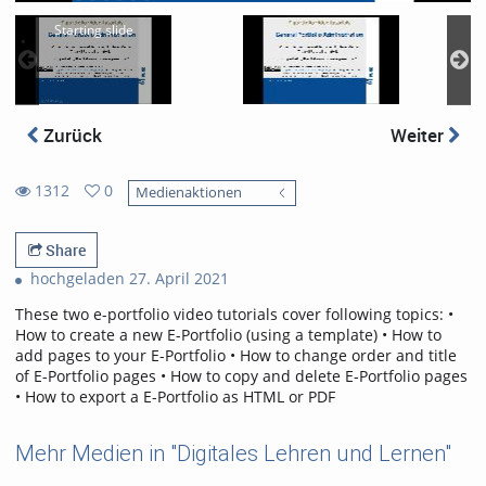
Starting slide
Zurück
Weiter
1312
0
Medienaktionen
0
1312
favorites
views
Share
hochgeladen 27. April 2021
These two e-portfolio video tutorials cover following topics: •
How to create a new E-Portfolio (using a template) • How to
add pages to your E-Portfolio • How to change order and title
of E-Portfolio pages • How to copy and delete E-Portfolio pages
• How to export a E-Portfolio as HTML or PDF
Mehr Medien in "Digitales Lehren und Lernen"