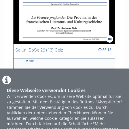
Sa-Uni SoSe 26 (13) Gelz
55:13 duration
55:13
985
985
views
Diese Webseite verwendet Cookies
LADE MEHR
Wir verwenden Cookies, um unsere Website optimal für Sie
zu gestalten. Mit dem Bestätigen des Buttons "Akzeptieren"
Featured
stimmen Sie der Verwendung von Cookies zu. Durch
Anklicken der untenstehenden Checkboxen können Sie
Beliebtheit
auswählen, welche Cookie-Kategorien Sie zulassen
möchten. Durch Klicken auf die Schaltfläche "Mehr