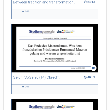
Between tradition and transformation: how owners, advisers and institutions co-create knowledge for resilient forests in Europe
54:13 duration
54:13
106
106
views
Sa-Uni SoSe 26 (14) Obrecht
46:53 duration
46:53
206
206
views