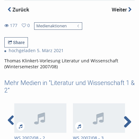
Zurück
Weiter
177
0
Medienaktionen
0
177
favorites
views
Share
hochgeladen 5. März 2021
Thomas Klinkert-Vorlesung Literatur und Wissenschaft
(Wintersemester 2007/08)
Mehr Medien in "Literatur und Wissenschaft 1 &
2"
WS 2007/08 - 2.
WS 2007/08 - 3.
WS 