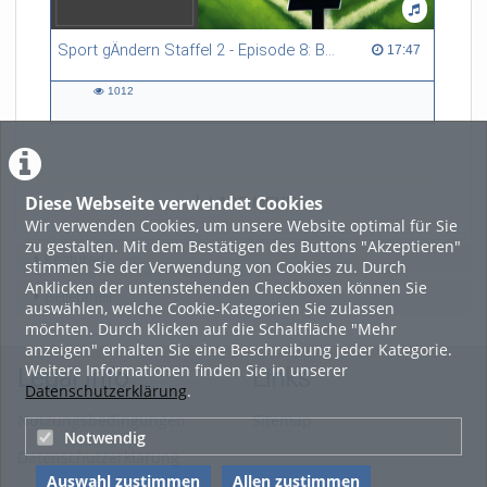
Sport gÄndern Staffel 2 - Episode 8: Balance im Spitzensport: Stressbewältigung und Wettkampfangst im Fokus
17:47 duration
17:47
1012
1012
views
Diese Webseite verwendet Cookies
LADE MEHR
Wir verwenden Cookies, um unsere Website optimal für Sie
zu gestalten. Mit dem Bestätigen des Buttons "Akzeptieren"
Featured
stimmen Sie der Verwendung von Cookies zu. Durch
Anklicken der untenstehenden Checkboxen können Sie
Beliebtheit
auswählen, welche Cookie-Kategorien Sie zulassen
möchten. Durch Klicken auf die Schaltfläche "Mehr
anzeigen" erhalten Sie eine Beschreibung jeder Kategorie.
Weitere Informationen finden Sie in unserer
Legal Info
Links
Datenschutzerklärung
.
Nutzungsbedingungen
Sitemap
Notwendig
Datenschutzerklärung
Auswahl zustimmen
Allen zustimmen