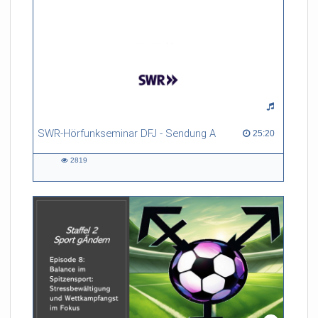
SWR-Hörfunkseminar DFJ - Sendung A
25:20 duration
25:20
2819
2819
views