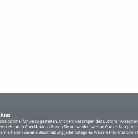
kies
Links
te optimal für Sie zu gestalten. Mit dem Bestätigen des Buttons "Akzepti
ntenstehenden Checkboxen können Sie auswählen, welche Cookie-Kategorien
Sitemap
gen" erhalten Sie eine Beschreibung jeder Kategorie. Weitere Informationen f