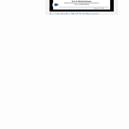
Sa-Uni SoSe 26 (12) Schwarze
Meanings of Forests: A Collaborative
Comparativ...
Als der Wald eine Zukunftsfrage
wurde. Wissen, ...