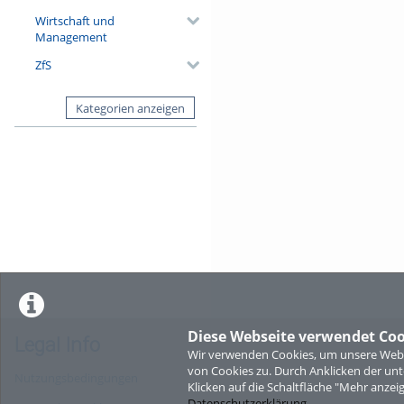
Wirtschaft und
Management
ZfS
Kategorien anzeigen
Diese Webseite verwendet Coo
Legal Info
Wir verwenden Cookies, um unsere Websi
von Cookies zu. Durch Anklicken der u
Nutzungsbedingungen
Klicken auf die Schaltfläche "Mehr anzei
Datenschutzerklärung
.