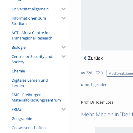
Universität allgemein
Informationen zum
Studium
ACT - Africa Centre for
Transregional Research
Biologie
Centre for Security and
Zurück
Society
Chemie
726
0
Medienaktion
0
Digitales Lehren und
726
favorites
hochgeladen
Lernen
views
FMF - Freiburger
Materialforschungszentrum
Prof. Dr. Josef Lössl
FRIAS
Mehr Medien in "Der D
Geographie
Geowissenschaften