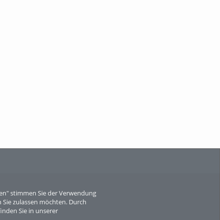
When Particle Physics Gets Hot: A
Journey Throu...
Sperber
eren" stimmen Sie der Verwendung
 Sie zulassen möchten. Durch
inden Sie in unserer