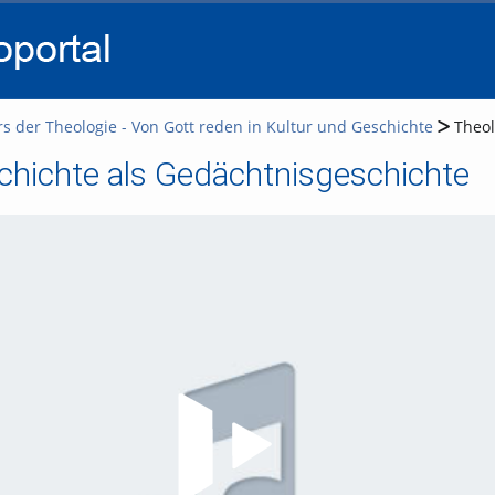
go
go
go
to
to
to
navigation
main
footer
content
rs der Theologie - Von Gott reden in Kultur und Geschichte
Theol
chichte als Gedächtnisgeschichte
Video abspielen