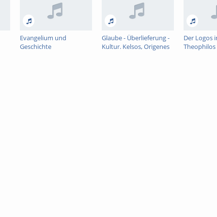
Evangelium und
Glaube - Überlieferung -
Der Logos i
Geschichte
Kultur. Kelsos, Origenes
Theophilos
und Diognet im Diskurs
Antiochia u
Diskurs übe
zutreffende
Sprache