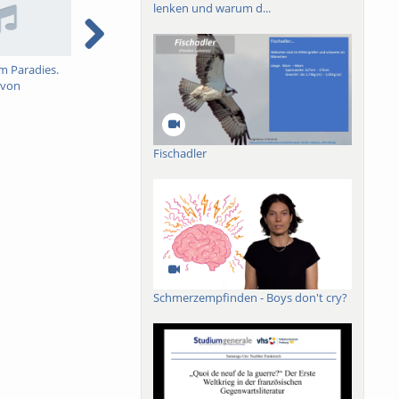
lenken und warum d...
m Paradies.
Theologiegeschichte als
Technologische
G
 von
Gedächtnisgeschichte
Entwicklungen und
e
nd der
christliche
S
r eine
Heilserwartungen
 theologische
Fischadler
Schmerzempfinden - Boys don't cry?