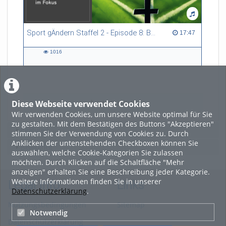
Sport gÄndern Staffel 2 - Episode 8: Balance im Spitzensport: Stressbewältigung und Wettkampfangst im Fokus
17:47 duration
17:47
1016
1016
views
Diese Webseite verwendet Cookies
LADE MEHR
Wir verwenden Cookies, um unsere Website optimal für Sie
zu gestalten. Mit dem Bestätigen des Buttons "Akzeptieren"
Featured
stimmen Sie der Verwendung von Cookies zu. Durch
Anklicken der untenstehenden Checkboxen können Sie
Beliebtheit
auswählen, welche Cookie-Kategorien Sie zulassen
möchten. Durch Klicken auf die Schaltfläche "Mehr
anzeigen" erhalten Sie eine Beschreibung jeder Kategorie.
Weitere Informationen finden Sie in unserer
Legal Info
Links
Datenschutzerklärung
.
Nutzungsbedingungen
Sitemap
Notwendig
Datenschutzerklärung