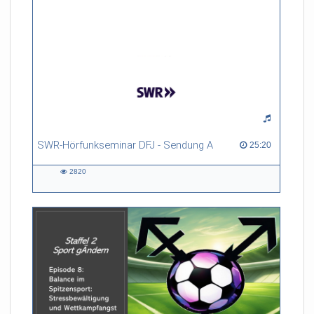
SWR-Hörfunkseminar DFJ - Sendung A
25:20 duration
25:20
2820
2820
views