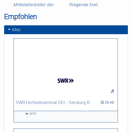
Mittelalterbilder der
Fliegende Esel,
Moderne
schwangere Männer,
Empfohlen
Lieder aus Lauchsuppe.
Absurdes Mittelalter
und ein Liebeszoo.
Alles
SWR-Hörfunkseminar DFJ - Sendung B
26:48 duration
26:48
4274
4274
views