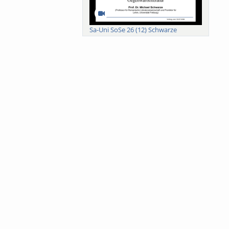
Sa-Uni SoSe 26 (12) Schwarze
Meanings of Forests: A Collaborative
Comparativ...
Als der Wald eine Zukunftsfrage
wurde. Wissen, ...