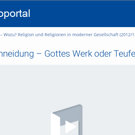
go
go
go
to
to
to
navigation
main
footer
content
 – Wozu? Religion und Religionen in moderner Gesellschaft (2012/1
neidung – Gottes Werk oder Teufel
Video abspielen