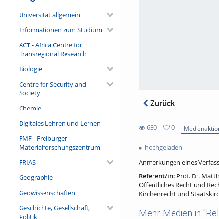
Universität allgemein
Informationen zum Studium
ACT - Africa Centre for
Transregional Research
Biologie
Centre for Security and
Society
Zurück
Chemie
Digitales Lehren und Lernen
630
0
Medienaktio
0
FMF - Freiburger
630
favorites
Materialforschungszentrum
hochgeladen
views
FRIAS
Anmerkungen eines Verfass
Referent/in:
Prof. Dr. Matth
Geographie
Öffentliches Recht und Rech
Geowissenschaften
Kirchenrecht und Staatskir
Geschichte, Gesellschaft,
Mehr Medien in "Rel
Politik