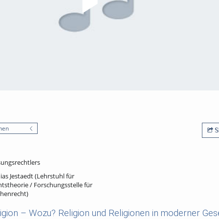
nen
S
ungsrechtlers
ias Jestaedt (Lehrstuhl für
tstheorie / Forschungsstelle für
chenrecht)
igion – Wozu? Religion und Religionen in moderner Gese