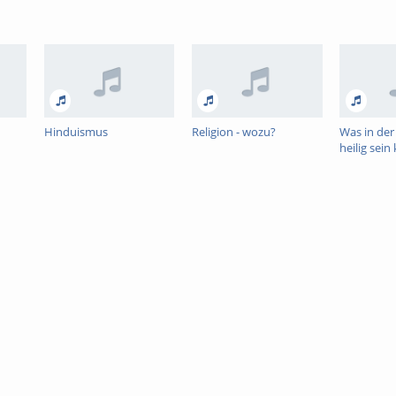
Hinduismus
Religion - wozu?
Was in de
heilig sein