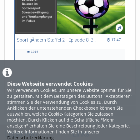
Sport gÄndern Staffel 2 - Episode 8: Balance im Spitzensport: Stressbewältigung und Wettkampfangst im Fokus
17:47 duration
17:47
1016
1016
views
Diese Webseite verwendet Cookies
LADE MEHR
Wir verwenden Cookies, um unsere Website optimal für Sie
zu gestalten. Mit dem Bestätigen des Buttons "Akzeptieren"
Featured
stimmen Sie der Verwendung von Cookies zu. Durch
Anklicken der untenstehenden Checkboxen können Sie
Beliebtheit
auswählen, welche Cookie-Kategorien Sie zulassen
möchten. Durch Klicken auf die Schaltfläche "Mehr
anzeigen" erhalten Sie eine Beschreibung jeder Kategorie.
Weitere Informationen finden Sie in unserer
Legal Info
Links
Datenschutzerklärung
.