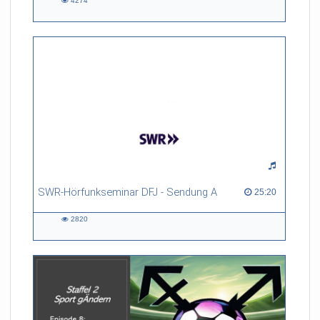
4274
4274
views
SWR-Hörfunkseminar DFJ - Sendung A
25:20 duration
25:20
2820
2820
views