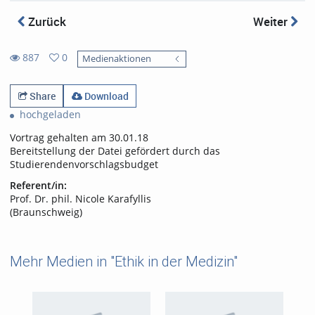
Zurück
Weiter
887
0
Medienaktionen
0
887
favorites
views
Share
Download
hochgeladen
Vortrag gehalten am 30.01.18
Bereitstellung der Datei gefördert durch das
Studierendenvorschlagsbudget
Referent/in:
Prof. Dr. phil. Nicole Karafyllis
(Braunschweig)
Mehr Medien in "Ethik in der Medizin"