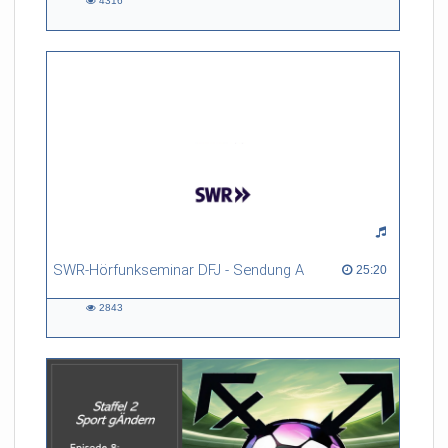
4316
4316
views
SWR-Hörfunkseminar DFJ - Sendung A
25:20 duration
25:20
2843
2843
views