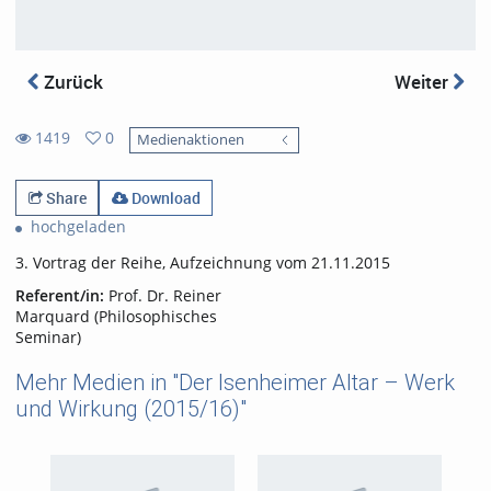
Zurück
Weiter
1419
0
Medienaktionen
0
1419
favorites
views
Share
Download
hochgeladen
3. Vortrag der Reihe, Aufzeichnung vom 21.11.2015
Referent/in:
Prof. Dr. Reiner
Marquard (Philosophisches
Seminar)
Mehr Medien in "Der Isenheimer Altar – Werk
und Wirkung (2015/16)"