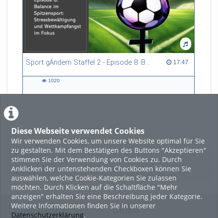
Sport gÄndern Staffel 2 - Episode 8: Balance im Spitzensport: Stressbewältigung und Wettkampfangst im Fokus
17:47 duration
17:47
1020
1020
views
Diese Webseite verwendet Cookies
LADE MEHR
Wir verwenden Cookies, um unsere Website optimal für Sie
zu gestalten. Mit dem Bestätigen des Buttons "Akzeptieren"
Featured
stimmen Sie der Verwendung von Cookies zu. Durch
Anklicken der untenstehenden Checkboxen können Sie
Beliebtheit
auswählen, welche Cookie-Kategorien Sie zulassen
möchten. Durch Klicken auf die Schaltfläche "Mehr
anzeigen" erhalten Sie eine Beschreibung jeder Kategorie.
Weitere Informationen finden Sie in unserer
Legal Info
Links
Datenschutzerklärung
.