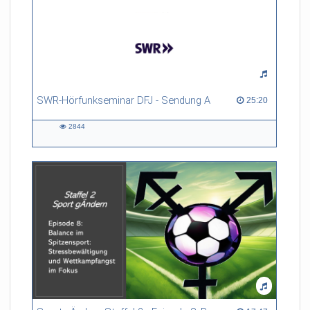
SWR-Hörfunkseminar DFJ - Sendung A
25:20 duration
25:20
2844
2844
views