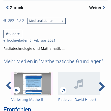
Zurück
Weiter
390
0
Medienaktionen
0
390
favorites
views
Share
hochgeladen 5. Februar 2021
Radiotechnologie und Mathematik ...
Mehr Medien in "Mathematische Grundlagen"
Vorlesung-Mathe-II-
Rede von David Hilbert
Sci
Informatik-2022-05-25
(1862-1943)
Co
Empfohlen