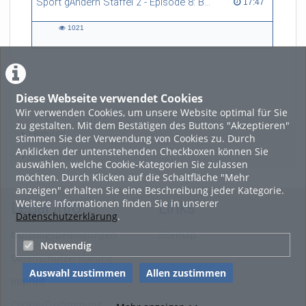
Sport gÄndern Staffel 2 - Episode 8: Balance im Spitzensport: Stressbewältigung und Wettkampfangst im Fokus
17:47 duration
17:47
1021
1021
views
Diese Webseite verwendet Cookies
LADE MEHR
Wir verwenden Cookies, um unsere Website optimal für Sie
zu gestalten. Mit dem Bestätigen des Buttons "Akzeptieren"
Featured
stimmen Sie der Verwendung von Cookies zu. Durch
Anklicken der untenstehenden Checkboxen können Sie
Beliebtheit
auswählen, welche Cookie-Kategorien Sie zulassen
möchten. Durch Klicken auf die Schaltfläche "Mehr
anzeigen" erhalten Sie eine Beschreibung jeder Kategorie.
Weitere Informationen finden Sie in unserer
Legal Info
Links
Datenschutzerklärung
.
Nutzungsbedingungen
Sitemap
Notwendig
Datenschutzerklärung
Auswahl zustimmen
Allen zustimmen
Imprint
Cookie-Zustimmung