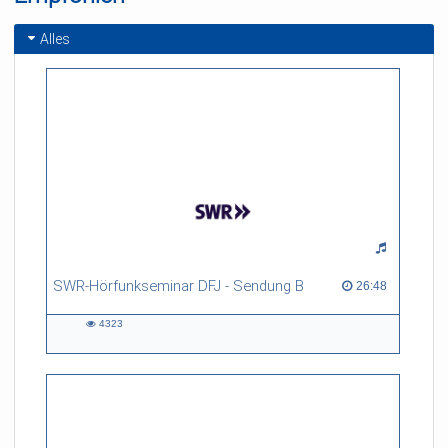
Alles
SWR-Hörfunkseminar DFJ - Sendung B
26:48 duration
26:48
4323
4323
views