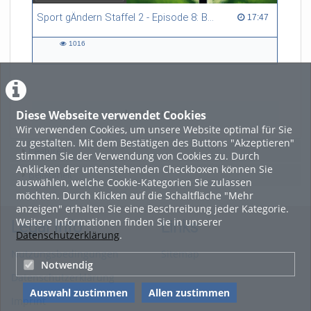
Sport gÄndern Staffel 2 - Episode 8: Balance im Spitzensport: Stressbewältigung und Wettkampfangst im Fokus
17:47 duration
17:47
1016
1016
views
Diese Webseite verwendet Cookies
LADE MEHR
Wir verwenden Cookies, um unsere Website optimal für Sie
zu gestalten. Mit dem Bestätigen des Buttons "Akzeptieren"
Featured
stimmen Sie der Verwendung von Cookies zu. Durch
Anklicken der untenstehenden Checkboxen können Sie
Beliebtheit
auswählen, welche Cookie-Kategorien Sie zulassen
möchten. Durch Klicken auf die Schaltfläche "Mehr
anzeigen" erhalten Sie eine Beschreibung jeder Kategorie.
Weitere Informationen finden Sie in unserer
Legal Info
Links
Datenschutzerklärung
.
Nutzungsbedingungen
Sitemap
Notwendig
Datenschutzerklärung
Auswahl zustimmen
Allen zustimmen
Imprint