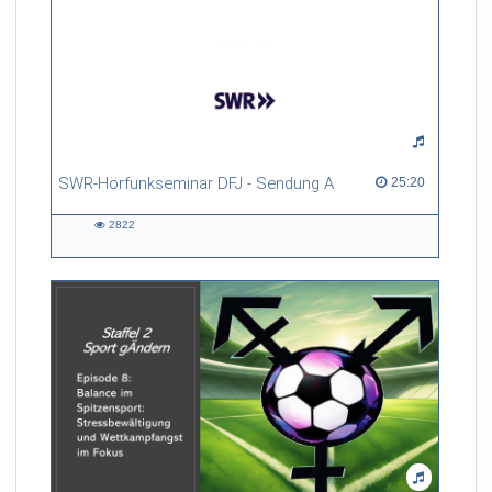
SWR-Hörfunkseminar DFJ - Sendung A
25:20 duration
25:20
2822
2822
views