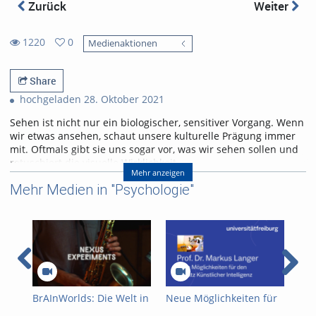
Zurück
Weiter
1220
0
Medienaktionen
0
1220
favorites
views
Share
hochgeladen 28. Oktober 2021
Sehen ist nicht nur ein biologischer, sensitiver Vorgang. Wenn
wir etwas ansehen, schaut unsere kulturelle Prägung immer
mit. Oftmals gibt sie uns sogar vor, was wir sehen sollen und
retuschiert die visuelle Wirklichkeit.
Mehr anzeigen
Autorin:
Kirstin Rieger
Mehr Medien in "Psychologie"
Projektleitung: Julia Dornhöfer
Jingle und technische Bearbeitung: Mostafa Daoud
Institut für Kulturanthropologie und Europäische Ethnologie
Freiburg
Bild: LhcCoutinho, abrufbar unter
https://pixabay.com/photos/eye-reflex-photography-girl-selfie-
4559763
BrAInWorlds: Die Welt in
Neue Möglichkeiten für
Neu
unserem Kopf
den Einsatz Künstlicher
den
Referent/in: