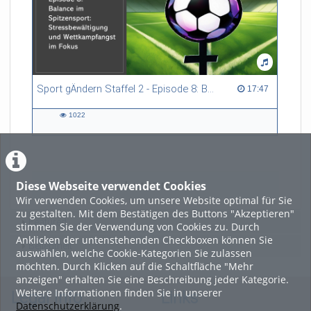
Sport gÄndern Staffel 2 - Episode 8: Balance im Spitzensport: Stressbewältigung und Wettkampfangst im Fokus
17:47 duration
17:47
1022
1022
views
Diese Webseite verwendet Cookies
LADE MEHR
Wir verwenden Cookies, um unsere Website optimal für Sie
zu gestalten. Mit dem Bestätigen des Buttons "Akzeptieren"
Featured
stimmen Sie der Verwendung von Cookies zu. Durch
Anklicken der untenstehenden Checkboxen können Sie
Beliebtheit
auswählen, welche Cookie-Kategorien Sie zulassen
möchten. Durch Klicken auf die Schaltfläche "Mehr
anzeigen" erhalten Sie eine Beschreibung jeder Kategorie.
Weitere Informationen finden Sie in unserer
Legal Info
Links
Datenschutzerklärung
.