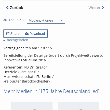
Zurück
Weiter
377
0
Medienaktionen
0
377
favorites
views
Share
Download
hochgeladen
Vortrag gehalten am 12.07.16
Bereitstellung der Datei gefördert durch Projektwettbewerb:
Innovatives Studium 2016
Referent/in:
PD Dr. Gregor
Herzfeld (Seminar für
Musikwissenschaft, FU Berlin /
Freiburger Barockorchester)
Mehr Medien in "175 Jahre Deutschlandlied"