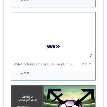
4350
4350
views
SWR-Hörfunkseminar DFJ - Sendung A
25:20 duration
25:20
2851
2851
views