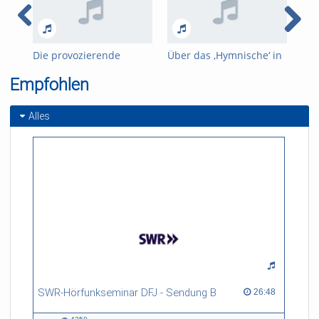
Die provozierende
Über das ‚Hymnische‘ in
Hymne. Das „Lied der
der Musik des 20.
Empfohlen
Deutschen“ – Geschichte
Jahrhunderts
und Legenden
Alles
SWR-Hörfunkseminar DFJ - Sendung B
26:48 duration
26:48