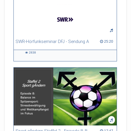
SWR-Hörfunkseminar DFJ - Sendung A
25:20 duration
25:20
2838
2838
views
17:47 duration