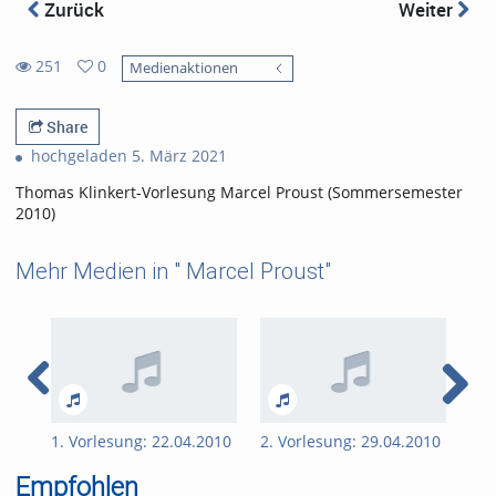
Zurück
Weiter
251
0
Medienaktionen
0
251
favorites
views
Share
hochgeladen 5. März 2021
Thomas Klinkert-Vorlesung Marcel Proust (Sommersemester
2010)
Mehr Medien in " Marcel Proust"
1. Vorlesung: 22.04.2010
2. Vorlesung: 29.04.2010
3. 
Empfohlen