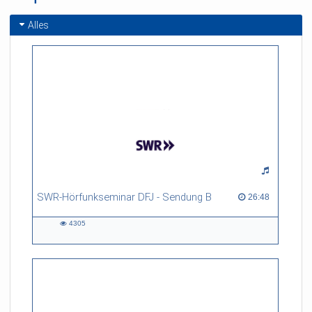
Alles
SWR-Hörfunkseminar DFJ - Sendung B
26:48 duration
26:48
4305
4305
views