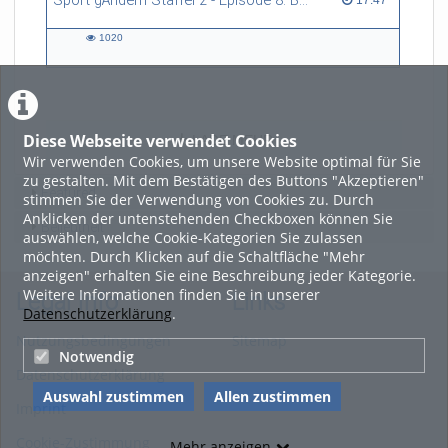
Sport gÄndern Staffel 2 - Episode 8: Balance im Spitzensport: Stressbewältigung und Wettkampfangst im Fokus
17:47
1020
1020
views
Diese Webseite verwendet Cookies
LADE MEHR
Wir verwenden Cookies, um unsere Website optimal für Sie
zu gestalten. Mit dem Bestätigen des Buttons "Akzeptieren"
Featured
stimmen Sie der Verwendung von Cookies zu. Durch
Anklicken der untenstehenden Checkboxen können Sie
Beliebtheit
auswählen, welche Cookie-Kategorien Sie zulassen
möchten. Durch Klicken auf die Schaltfläche "Mehr
anzeigen" erhalten Sie eine Beschreibung jeder Kategorie.
Weitere Informationen finden Sie in unserer
Legal Info
Links
Datenschutzerklärung
.
Nutzungsbedingungen
Sitemap
Notwendig
Datenschutzerklärung
Auswahl zustimmen
Allen zustimmen
Imprint
Cookie-Zustimmung
Mehr anzeigen