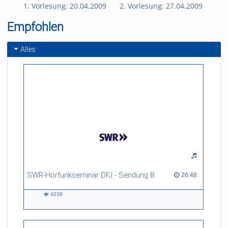
1. Vorlesung: 20.04.2009
2. Vorlesung: 27.04.2009
3. 
Empfohlen
Alles
SWR-Hörfunkseminar DFJ - Sendung B
26:48 duration
26:48
4238
4238
views