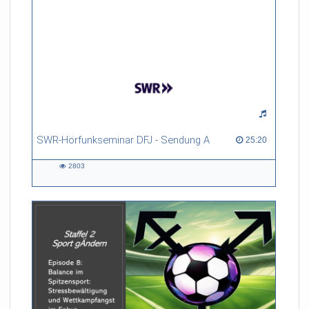
SWR-Hörfunkseminar DFJ - Sendung A
25:20 duration
25:20
2803
2803
views