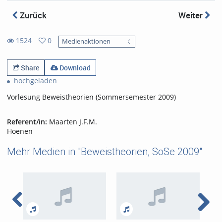
Zurück
Weiter
1524
0
Medienaktionen
0
1524
favorites
views
Share
Download
hochgeladen
Vorlesung Beweistheorien (Sommersemester 2009)
Referent/in:
Maarten J.F.M.
Hoenen
Mehr Medien in "Beweistheorien, SoSe 2009"