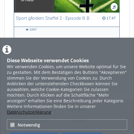
Sport gÄndern Staffel 2 - Episode 8: Balance im Spitzensport: Stressbewältigung und Wettkampfangst im Fokus
17:47 duration
17:47
1007
1007
views
Diese Webseite verwendet Cookies
LADE MEHR
Wir verwenden Cookies, um unsere Website optimal für Sie
zu gestalten. Mit dem Bestätigen des Buttons "Akzeptieren"
Featured
stimmen Sie der Verwendung von Cookies zu. Durch
Anklicken der untenstehenden Checkboxen können Sie
Beliebtheit
auswählen, welche Cookie-Kategorien Sie zulassen
möchten. Durch Klicken auf die Schaltfläche "Mehr
anzeigen" erhalten Sie eine Beschreibung jeder Kategorie.
Weitere Informationen finden Sie in unserer
Legal Info
Links
Datenschutzerklärung
.
Nutzungsbedingungen
Sitemap
Notwendig
Datenschutzerklärung