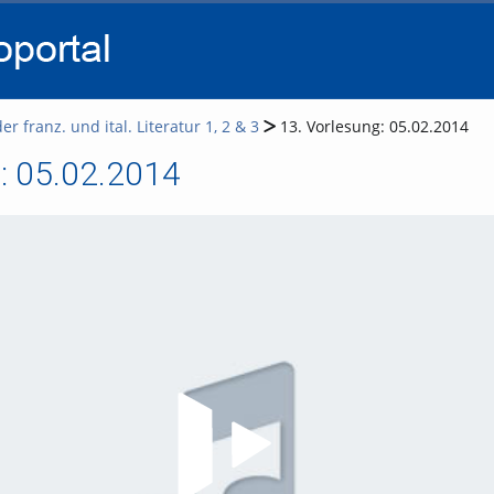
go
go
go
to
to
to
navigation
main
footer
content
r franz. und ital. Literatur 1, 2 & 3
13. Vorlesung: 05.02.2014
g: 05.02.2014
Video abspielen