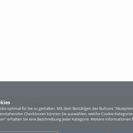
kies
Links
te optimal für Sie zu gestalten. Mit dem Bestätigen des Buttons "Akzepti
ntenstehenden Checkboxen können Sie auswählen, welche Cookie-Kategorien
Sitemap
gen" erhalten Sie eine Beschreibung jeder Kategorie. Weitere Informationen f