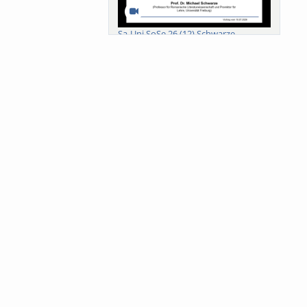
Sa-Uni SoSe 26 (12) Schwarze
Meanings of Forests: A Collaborative
Comparativ...
Als der Wald eine Zukunftsfrage
wurde. Wissen, ...