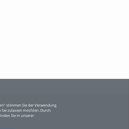
When Particle Physics Gets Hot: A
Journey Throu...
Sperber
eren" stimmen Sie der Verwendung
 Sie zulassen möchten. Durch
inden Sie in unserer