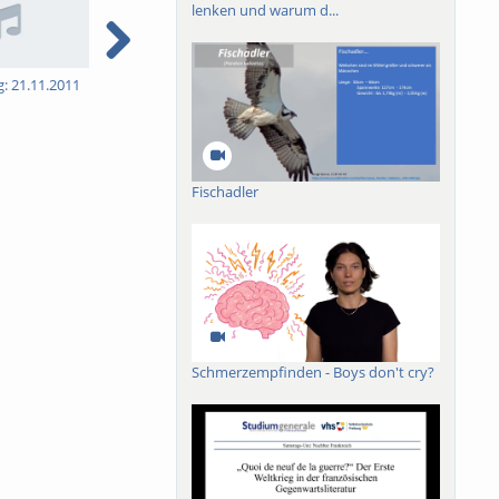
lenken und warum d...
g: 21.11.2011
5. Vorlesung: 28.11.2011
6. Vorlesung: 05.12.2011
7
Fischadler
Schmerzempfinden - Boys don't cry?