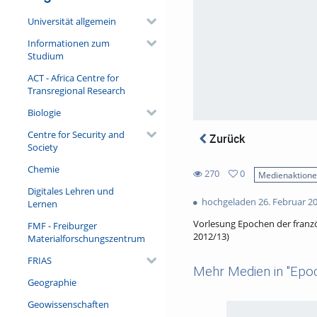
Universität allgemein
Informationen zum
Studium
ACT - Africa Centre for
Transregional Research
Biologie
Centre for Security and
Zurück
Society
Chemie
270
0
Medienaktion
0
Digitales Lehren und
270
favorites
hochgeladen 26. Februar 2
Lernen
views
Vorlesung Epochen der franzö
FMF - Freiburger
2012/13)
Materialforschungszentrum
FRIAS
Mehr Medien in "Epoche
Geographie
Geowissenschaften