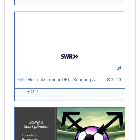
views
SWR-Hörfunkseminar DFJ - Sendung A
25:20 duration
25:20
2844
2844
views