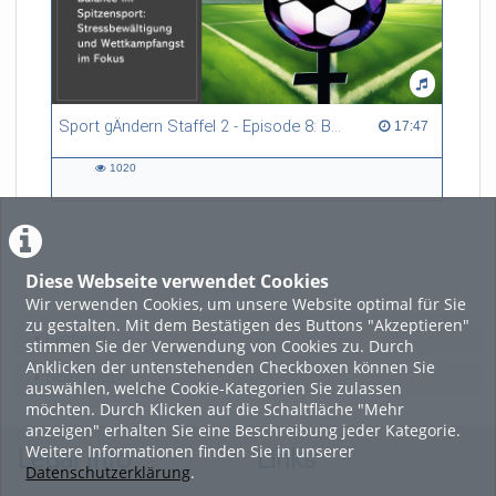
Sport gÄndern Staffel 2 - Episode 8: Balance im Spitzensport: Stressbewältigung und Wettkampfangst im Fokus
17:47 duration
17:47
1020
1020
views
Diese Webseite verwendet Cookies
LADE MEHR
Wir verwenden Cookies, um unsere Website optimal für Sie
zu gestalten. Mit dem Bestätigen des Buttons "Akzeptieren"
Featured
stimmen Sie der Verwendung von Cookies zu. Durch
Anklicken der untenstehenden Checkboxen können Sie
Beliebtheit
auswählen, welche Cookie-Kategorien Sie zulassen
möchten. Durch Klicken auf die Schaltfläche "Mehr
anzeigen" erhalten Sie eine Beschreibung jeder Kategorie.
Weitere Informationen finden Sie in unserer
Legal Info
Links
Datenschutzerklärung
.