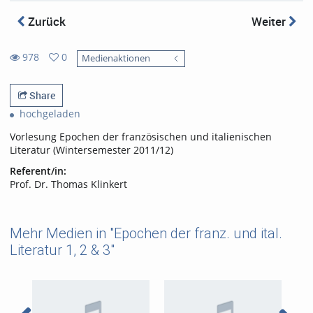
Zurück
Weiter
978
0
Medienaktionen
0
978
favorites
views
Share
hochgeladen
Vorlesung Epochen der französischen und italienischen
Literatur (Wintersemester 2011/12)
Referent/in:
Prof. Dr. Thomas Klinkert
Mehr Medien in "Epochen der franz. und ital.
Literatur 1, 2 & 3"