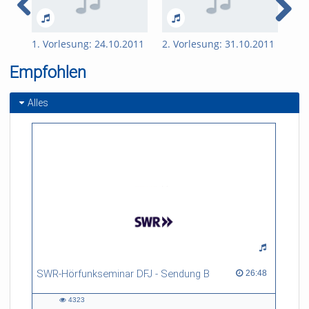
1. Vorlesung: 24.10.2011
2. Vorlesung: 31.10.2011
3. 
Empfohlen
Alles
SWR-Hörfunkseminar DFJ - Sendung B
26:48 duration
26:48
4323
4323