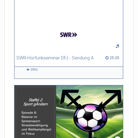
SWR-Hörfunkseminar DFJ - Sendung A
25:20 duration
25:20
2851
2851
views