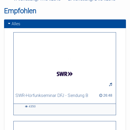
Empfohlen
Alles
SWR-Hörfunkseminar DFJ - Sendung B
26:48 duration
26:48
4350
4350
views