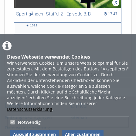
Sport gÄndern Staffel 2 - Episode 8: Balance im Spitzensport: Stressbewältigung und Wettkampfangst im Fokus
17:47 duration
17:47
1022
1022
views
Diese Webseite verwendet Cookies
LADE MEHR
Wir verwenden Cookies, um unsere Website optimal für Sie
zu gestalten. Mit dem Bestätigen des Buttons "Akzeptieren"
Featured
stimmen Sie der Verwendung von Cookies zu. Durch
Anklicken der untenstehenden Checkboxen können Sie
Beliebtheit
auswählen, welche Cookie-Kategorien Sie zulassen
möchten. Durch Klicken auf die Schaltfläche "Mehr
anzeigen" erhalten Sie eine Beschreibung jeder Kategorie.
Weitere Informationen finden Sie in unserer
Legal Info
Links
Datenschutzerklärung
.
Nutzungsbedingungen
Sitemap
Notwendig
Datenschutzerklärung
Auswahl zustimmen
Allen zustimmen