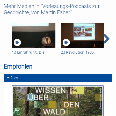
Mehr Medien in "Vorlesungs-Podcasts zur
Geschichte, von Martin Faber"
1.) Einführung. Die
2.) Revolution 1905.
3.)
Teilungen Polens am
Polen vor dem 1.
Wie
Ende des 18.
Weltkrieg.
pol
Empfohlen
Jahrhunderts. Das
192
geteilte Polen im 19.
Jahrhundert.
Alles