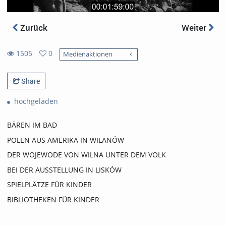
Zurück
Weiter
1505
0
Medienaktionen
0
1505
favorites
views
Share
hochgeladen
BÄREN IM BAD
POLEN AUS AMERIKA IN WILANÓW
DER WOJEWODE VON WILNA UNTER DEM VOLK
BEI DER AUSSTELLUNG IN LISKÓW
SPIELPLÄTZE FÜR KINDER
BIBLIOTHEKEN FÜR KINDER