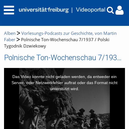
Alben
Vorlesungs-Podcasts zur Geschichte, von Martin
Faber
Polnische Ton-Wochenschau 7/1937 / Polski
Tygodnik Dzwiekowy
Polnische Ton-Wochenschau 7/1937 / Polski Tygodnik Dzwiekowy
This
is
a
Das Video konnte nicht geladen werden, da entweder ein
modal
window.
Server- oder Netzwerkfehler auftrat oder das Format nicht
unterstützt wird.