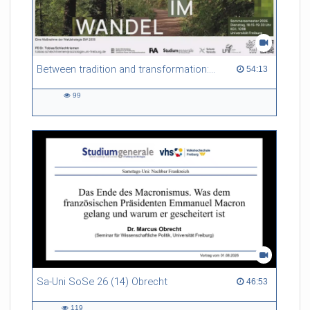
Between tradition and transformation: how owners, advisers and institutions co-create knowledge for resilient forests in Europe
54:13 duration
54:13
99
99
views
Sa-Uni SoSe 26 (14) Obrecht
46:53 duration
46:53
119