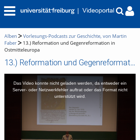
Alben
Vorlesungs-Podcasts zur Geschichte, von Martin
Faber
13.) Reformation und Gegenreformation in
Ostmitteleuropa
13.) Reformation und Gegenreformation in Ostmitteleuropa
This
is
a
Das Video konnte nicht geladen werden, da entweder ein
modal
window.
Server- oder Netzwerkfehler auftrat oder das Format nicht
unterstützt wird.