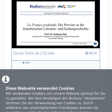
Sa-Uni SoSe 26 (13) Gelz
55:13 duration
55:13
854
854
views
Diese Webseite verwendet Cookies
LADE MEHR
Wir verwenden Cookies, um unsere Website optimal für Sie
zu gestalten. Mit dem Bestätigen des Buttons "Akzeptieren"
Featured
stimmen Sie der Verwendung von Cookies zu. Durch
Anklicken der untenstehenden Checkboxen können Sie
Beliebtheit