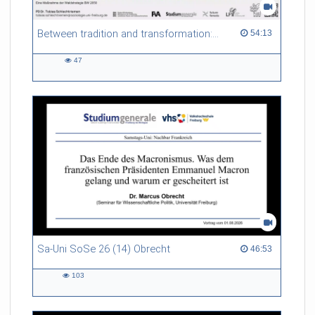
Between tradition and transformation: how owners, advisers and institutions co-create knowledge for resilient forests in Europe
54:13 duration
54:13
47
47
views
Sa-Uni SoSe 26 (14) Obrecht
46:53 duration
46:53
103
103
views