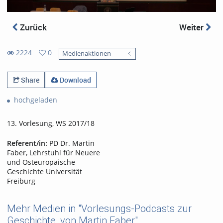
Zurück
Weiter
2224
0
Medienaktionen
0
2224
favorites
views
Share
Download
hochgeladen
13. Vorlesung, WS 2017/18
Referent/in:
PD Dr. Martin
Faber, Lehrstuhl für Neuere
und Osteuropäische
Geschichte Universität
Freiburg
Mehr Medien in "Vorlesungs-Podcasts zur
Geschichte, von Martin Faber"