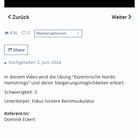
Zurück
Weiter
836
0
Medienaktionen
0
836
favorites
views
Share
hochgeladen 3. Juni 2024
In diesem Video wird die Übung "Exzentrische Nordic
Hamstrings" und deren Steigerungsmöglichkeiten erklärt.
Schwierigkeit: 3
Unterkörper, Fokus hintere Beinmuskulatur
Referent/in:
Dominik Eckert