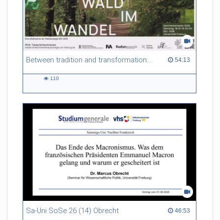
Between tradition and transformation: how owners, advisers and institutions co-create knowledge for resilient forests in Europe
54:13 duration
54:13
110
110
views
Sa-Uni SoSe 26 (14) Obrecht
46:53 duration
46:53