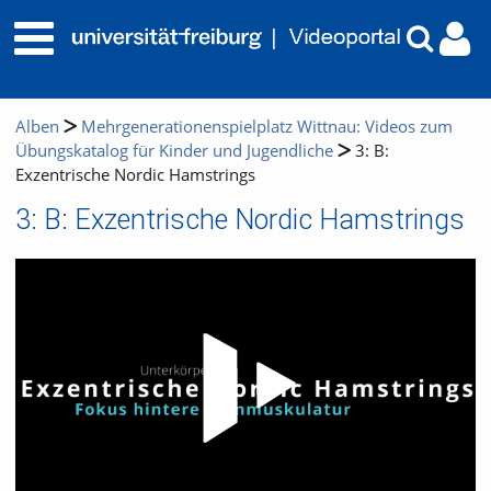
Alben
Mehrgenerationenspielplatz Wittnau: Videos zum
Übungskatalog für Kinder und Jugendliche
3: B:
Exzentrische Nordic Hamstrings
3: B: Exzentrische Nordic Hamstrings
Video