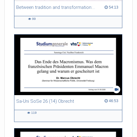
Between tradition and transformation: how owners, advisers and institutions co-create knowledge for resilient forests in Europe
54:13 duration
54:13
99
99
views
Sa-Uni SoSe 26 (14) Obrecht
46:53 duration
46:53
119
119
views