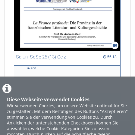
Sa-Uni SoSe 26 (13) Gelz
55:13 duration
55:13
900
900
views
Diese Webseite verwendet Cookies
LADE MEHR
Wir verwenden Cookies, um unsere Website optimal für Sie
zu gestalten. Mit dem Bestätigen des Buttons "Akzeptieren"
Featured
stimmen Sie der Verwendung von Cookies zu. Durch
Anklicken der untenstehenden Checkboxen können Sie
Beliebtheit
auswählen, welche Cookie-Kategorien Sie zulassen
möchten. Durch Klicken auf die Schaltfläche "Mehr