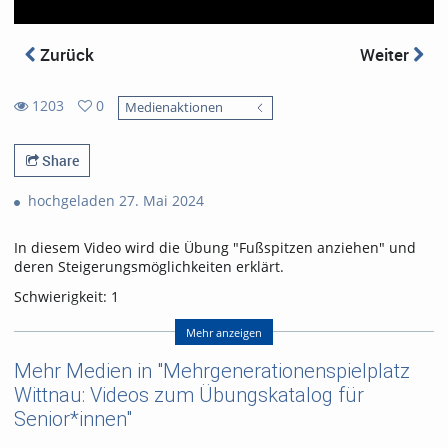
Zurück
Weiter
1203
0
Medienaktionen
0
1203
favorites
views
Share
hochgeladen 27. Mai 2024
In diesem Video wird die Übung "Fußspitzen anziehen" und
deren Steigerungsmöglichkeiten erklärt.
Schwierigkeit: 1
Muskulatur: Schienbeinmuskulatur
Mehr anzeigen
1 Steigerungsmöglichkeit
Mehr Medien in "Mehrgenerationenspielplatz
Wittnau: Videos zum Übungskatalog für
Senior*innen"
Referent/in:
Gabriel Moser