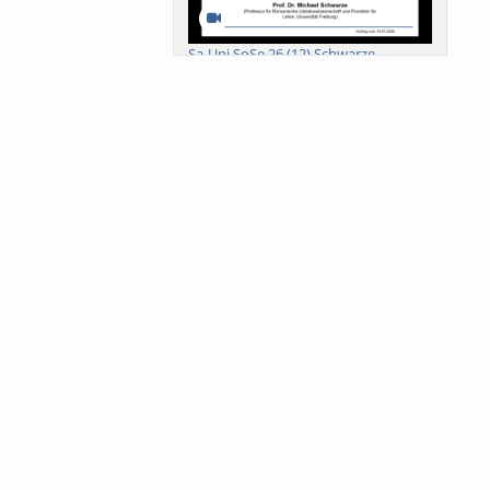
Sa-Uni SoSe 26 (12) Schwarze
Meanings of Forests: A Collaborative
Comparativ...
Als der Wald eine Zukunftsfrage
wurde. Wissen, ...