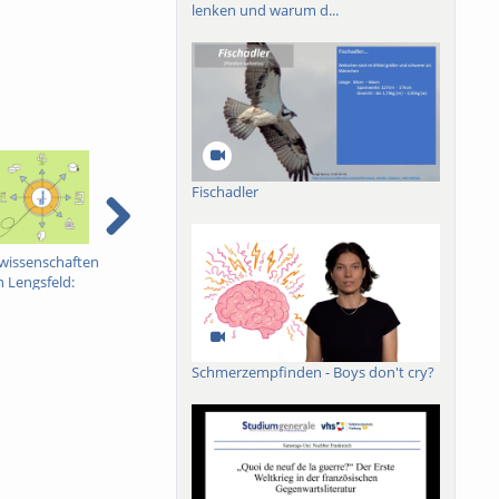
lenken und warum d...
Fischadler
swissenschaften
Pharmazie mit Jennifer
Umweltwissenschaften
 Lengsfeld:
Andexer: Podcast
mit Daniela Kleinschmit:
udienwahl
Studienwahl
Podcast Studienwal
Schmerzempfinden - Boys don't cry?