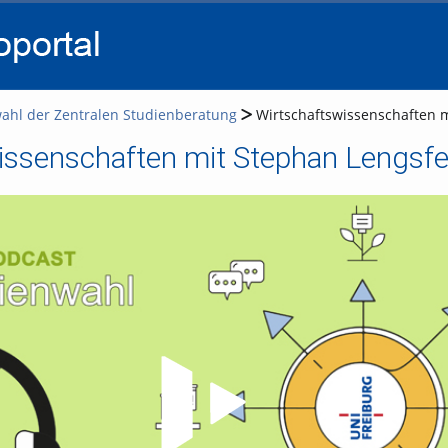
go
go
go
to
to
to
navigation
main
footer
content
ahl der Zentralen Studienberatung
Wirtschaftswissenschaften m
issenschaften mit Stephan Lengsfe
Video abspielen