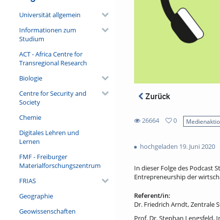
Universität allgemein
Informationen zum
Studium
ACT - Africa Centre for
Transregional Research
Biologie
Centre for Security and
Zurück
Society
Chemie
26664
0
Medienakti
0
Digitales Lehren und
26664
favorites
Lernen
views
hochgeladen 19. Juni 2020
FMF - Freiburger
Materialforschungszentrum
In dieser Folge des Podcast S
Entrepreneurship der wirtscha
FRIAS
Referent/in:
Geographie
Dr. Friedrich Arndt, Zentrale
Geowissenschaften
Prof. Dr. Stephan Lengsfeld, I