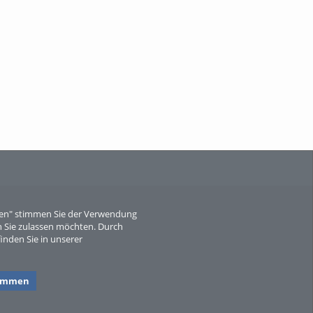
When Particle Physics Gets Hot: A
Journey Throu...
Sperber
eren" stimmen Sie der Verwendung
 Sie zulassen möchten. Durch
inden Sie in unserer
timmen