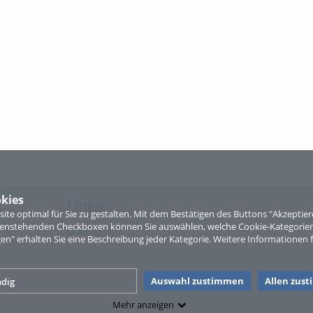
kies
Links
te optimal für Sie zu gestalten. Mit dem Bestätigen des Buttons "Akzepti
ntenstehenden Checkboxen können Sie auswählen, welche Cookie-Kategorien
Sitemap
gen" erhalten Sie eine Beschreibung jeder Kategorie. Weitere Informationen f
Auswahl zustimmen
Allen zus
dig
Mehr anzeigen