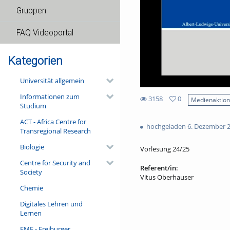
Gruppen
FAQ Videoportal
Kategorien
Universität allgemein
Informationen zum
3158
0
Medienaktio
Studium
0
3158
favorites
ACT - Africa Centre for
views
hochgeladen 6. Dezember 
Transregional Research
Biologie
Vorlesung 24/25
Centre for Security and
Referent/in:
Society
Vitus Oberhauser
Chemie
Digitales Lehren und
Lernen
FMF - Freiburger