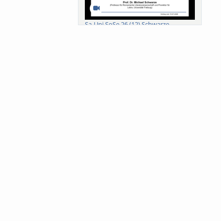
Sa-Uni SoSe 26 (12) Schwarze
Meanings of Forests: A Collaborative
Comparativ...
Als der Wald eine Zukunftsfrage
wurde. Wissen, ...