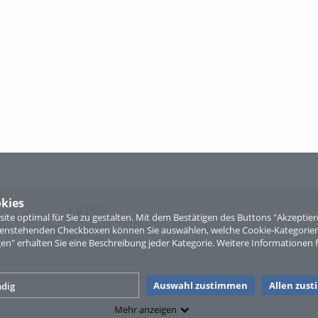
kies
Links
te optimal für Sie zu gestalten. Mit dem Bestätigen des Buttons "Akzepti
ntenstehenden Checkboxen können Sie auswählen, welche Cookie-Kategorien
Sitemap
gen" erhalten Sie eine Beschreibung jeder Kategorie. Weitere Informationen f
Auswahl zustimmen
Allen zus
dig
Mehr anzeigen