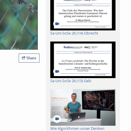
Sa-Uni SoSe 26 (14) Obrecht
Share
Sa-Uni SoSe 26 (13) Gelz
Wie Algorithmen unser Denken