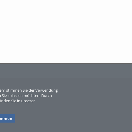
When Particle Physics Gets Hot: A
Journey Throu...
Sperber
eren" stimmen Sie der Verwendung
 Sie zulassen möchten. Durch
inden Sie in unserer
timmen