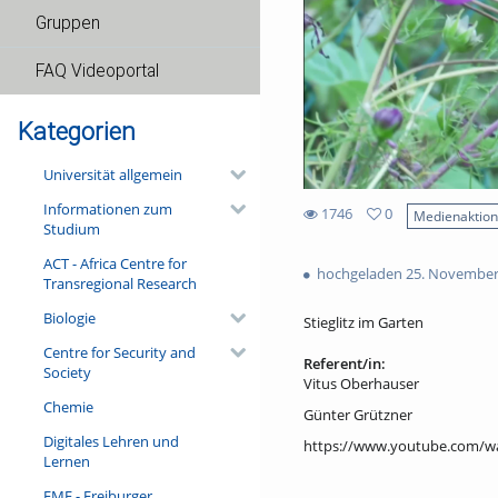
Gruppen
FAQ Videoportal
Kategorien
Universität allgemein
Informationen zum
1746
0
Medienaktio
Studium
0
1746
favorites
ACT - Africa Centre for
views
hochgeladen 25. November
Transregional Research
Biologie
Stieglitz im Garten
Centre for Security and
Referent/in:
Society
Vitus Oberhauser
Chemie
Günter Grützner
Digitales Lehren und
https://www.youtube.com/
Lernen
FMF - Freiburger