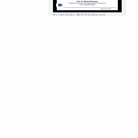
Sa-Uni SoSe 26 (12) Schwarze
Meanings of Forests: A Collaborative
Comparativ...
Als der Wald eine Zukunftsfrage
wurde. Wissen, ...