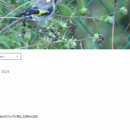
nen
 2024
watch?v=Tr9kL33Rm2M