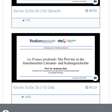
Sa-Uni SoSe 26 (14) Obrecht
46:53 duration
46:53
775
775
views
Sa-Uni SoSe 26 (13) Gelz
55:13 duration
55:13
1103
1103
views