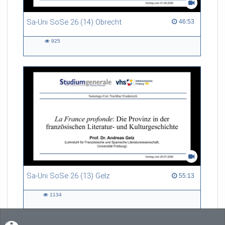
Sa-Uni SoSe 26 (14) Obrecht
46:53 duration
46:53
925
925
views
Sa-Uni SoSe 26 (13) Gelz
55:13 duration
55:13
1134
1134
views