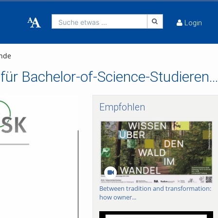
Suche etwas ...
Login
ende
Praxis pur: Audio-Präsentation zum BOK-Bereich für Bachelor-of-Science-Studiere
Empfohlen
Between tradition and transformation:
how owner...