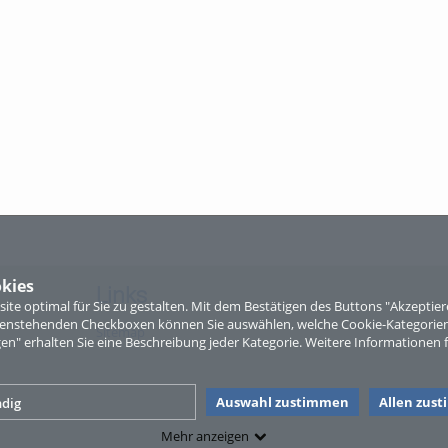
kies
Links
te optimal für Sie zu gestalten. Mit dem Bestätigen des Buttons "Akzepti
ntenstehenden Checkboxen können Sie auswählen, welche Cookie-Kategorien
Sitemap
gen" erhalten Sie eine Beschreibung jeder Kategorie. Weitere Informationen f
Auswahl zustimmen
Allen zus
dig
Mehr anzeigen