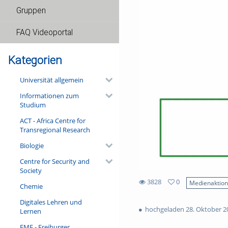
Gruppen
FAQ Videoportal
Kategorien
Universität allgemein
Informationen zum
Studium
ACT - Africa Centre for
Transregional Research
Biologie
Centre for Security and
Society
3828
0
Medienaktio
Chemie
0
3828
favorites
Digitales Lehren und
views
hochgeladen 28. Oktober 2
Lernen
FMF - Freiburger