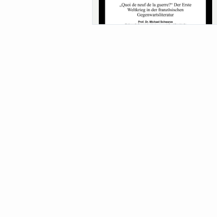
Sa-Uni SoSe 26 (12) Schwarze
Meanings of Forests: A Collaborative
Comparativ...
Als der Wald eine Zukunftsfrage wurde.