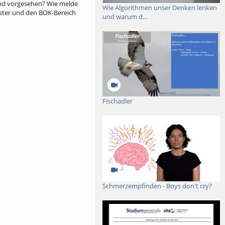
sind vorgesehen? Wie melde
Wie Algorithmen unser Denken lenken
ester und den BOK-Bereich
und warum d...
Fischadler
Schmerzempfinden - Boys don't cry?