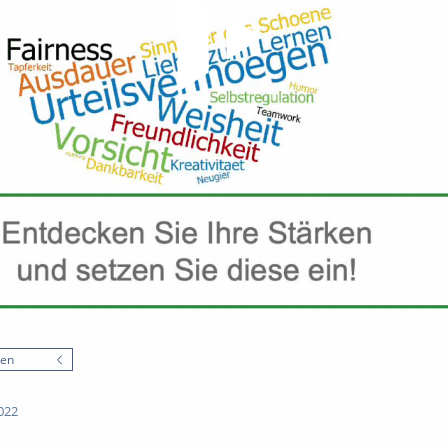
nen
022