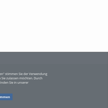
Wissen, ...
When Particle Physics Gets Hot: A
Journey Throu...
eren" stimmen Sie der Verwendung
 Sie zulassen möchten. Durch
inden Sie in unserer
Sperber
timmen