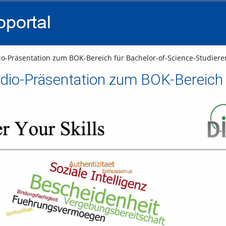
go
go
go
to
to
to
navigation
main
footer
content
io-Präsentation zum BOK-Bereich für Bachelor-of-Science-Studier
Video abspielen