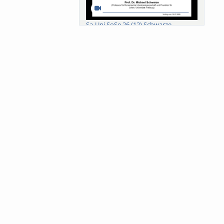
Sa-Uni SoSe 26 (12) Schwarze
Meanings of Forests: A Collaborative
Comparativ...
Als der Wald eine Zukunftsfrage
wurde. Wissen, ...