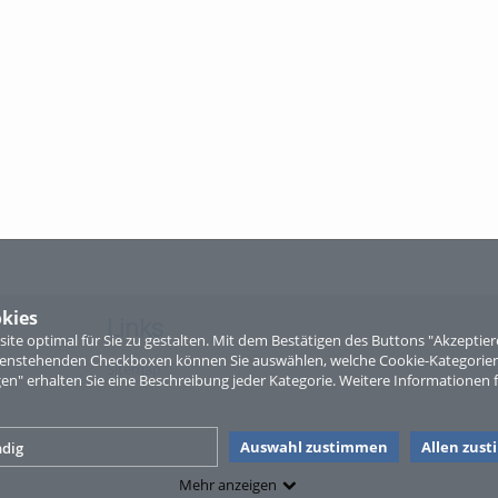
kies
Links
te optimal für Sie zu gestalten. Mit dem Bestätigen des Buttons "Akzepti
ntenstehenden Checkboxen können Sie auswählen, welche Cookie-Kategorien
Sitemap
gen" erhalten Sie eine Beschreibung jeder Kategorie. Weitere Informationen f
Auswahl zustimmen
Allen zus
dig
Mehr anzeigen