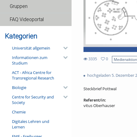
Gruppen
FAQ Videoportal
Kategorien
Universität allgemein
Informationen zum
3335
0
Medienaktio
Studium
0
3335
favorites
ACT - Africa Centre for
views
hochgeladen 5. Dezember 
Transregional Research
Biologie
Steckbrief Pottwal
Centre for Security and
Referent/in:
Society
vitus Oberhauser
Chemie
Digitales Lehren und
Lernen
FMF - Freiburger