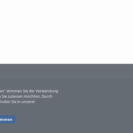
When Particle Physics Gets Hot: A
Journey Throu...
Sperber
eren" stimmen Sie der Verwendung
 Sie zulassen möchten. Durch
inden Sie in unserer
timmen