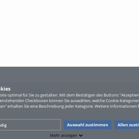
kies
Links
te optimal für Sie zu gestalten. Mit dem Bestätigen des Buttons "Akzepti
ntenstehenden Checkboxen können Sie auswählen, welche Cookie-Kategorien
Sitemap
gen" erhalten Sie eine Beschreibung jeder Kategorie. Weitere Informationen f
Auswahl zustimmen
Allen zus
dig
Mehr anzeigen