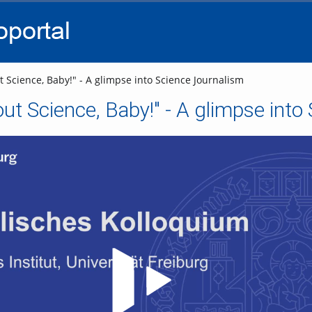
go
go
go
to
to
to
navigation
main
footer
content
t Science, Baby!" - A glimpse into Science Journalism
bout Science, Baby!" - A glimpse int
Video abspielen