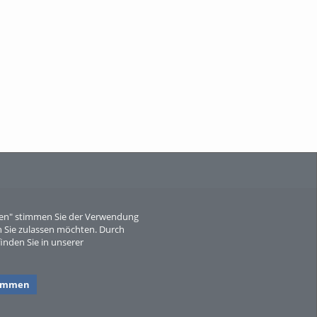
When Particle Physics Gets Hot: A
Journey Throu...
Sperber
eren" stimmen Sie der Verwendung
 Sie zulassen möchten. Durch
inden Sie in unserer
timmen