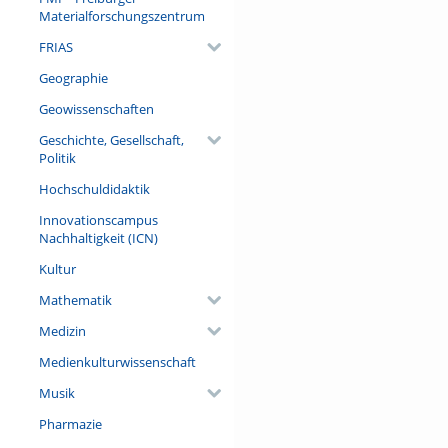
Referent/in:
Materialforschungszentrum
Anna Weber, Neue Zürcher Ze
FRIAS
Geographie
Geowissenschaften
Geschichte, Gesellschaft,
Politik
Hochschuldidaktik
Innovationscampus
Nachhaltigkeit (ICN)
Kultur
Mathematik
Medizin
Medienkulturwissenschaft
Musik
Pharmazie