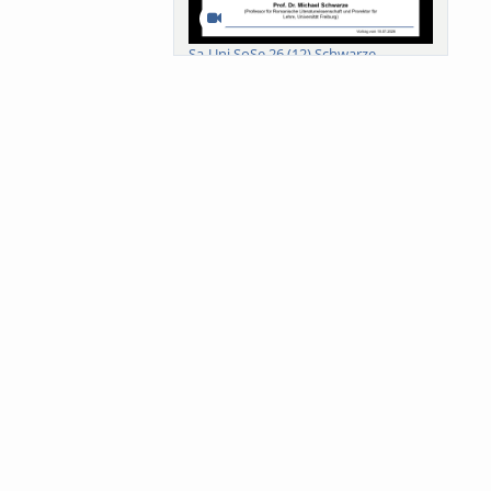
Sa-Uni SoSe 26 (12) Schwarze
Meanings of Forests: A Collaborative
Comparativ...
Als der Wald eine Zukunftsfrage
wurde. Wissen, ...