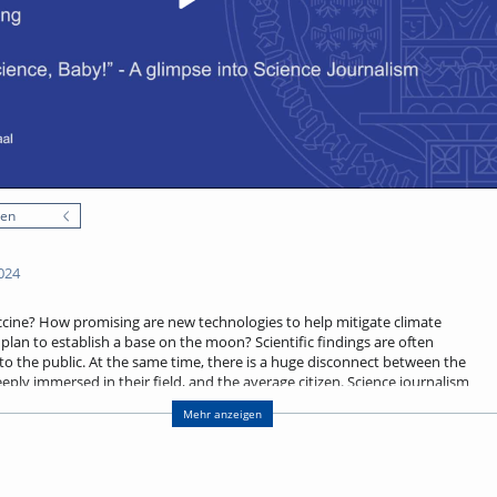
nen
024
ccine? How promising are new technologies to help mitigate climate
an to establish a base on the moon? Scientific findings are often
 to the public. At the same time, there is a huge disconnect between the
eeply immersed in their field, and the average citizen. Science journalism
Mehr anzeigen
 some insights into the inner workings of science journalism, discuss its
e. Finally, there will be some practical advice on how to talk about
ively – be it to a supervisor, other scientists, or your parents.