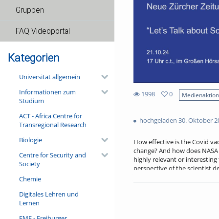
Gruppen
FAQ Videoportal
Kategorien
Universität allgemein
Informationen zum
1998
0
Medienaktio
Studium
0
1998
favorites
ACT - Africa Centre for
views
hochgeladen 30. Oktober 2
Transregional Research
Biologie
How effective is the Covid va
change? And how does NASA pl
Centre for Security and
highly relevant or interesting
Society
perspective of the scientist d
tries to bridge that gap.
Chemie
The presentation aims to offer
Digitales Lehren und
value for society and its futur
Lernen
scientific projects more effect
FMF - Freiburger