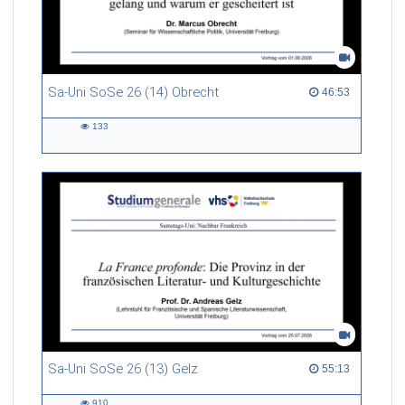
Sa-Uni SoSe 26 (14) Obrecht
46:53 duration
46:53
133
133
views
Sa-Uni SoSe 26 (13) Gelz
55:13 duration
55:13
910