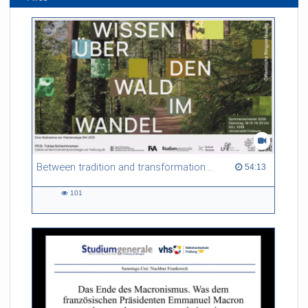
Between tradition and transformation: how owners, advisers and institutions co-create knowledge for resilient forests in Europe
54:13 duration
54:13
101
101
views