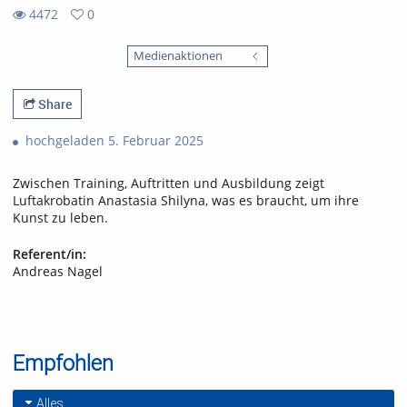
4472
0
0
4472
favorites
Medienaktionen
views
Share
hochgeladen 5. Februar 2025
Zwischen Training, Auftritten und Ausbildung zeigt
Luftakrobatin Anastasia Shilyna, was es braucht, um ihre
Kunst zu leben.
Referent/in:
Andreas Nagel
Empfohlen
Alles