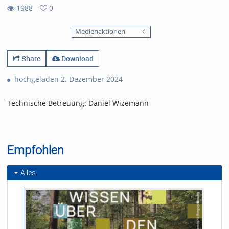
1988
0
0
1988
favorites
Medienaktionen
views
Share
Download
hochgeladen 2. Dezember 2024
Technische Betreuung: Daniel Wizemann
Empfohlen
Alles