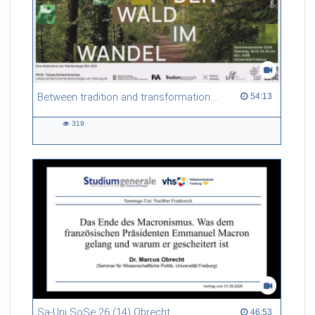
Between tradition and transformation: how owners, advisers and institutions co-create knowledge for resilient forests in Europe
54:13 duration
54:13
319
319
views
Sa-Uni SoSe 26 (14) Obrecht
46:53 duration
46:53