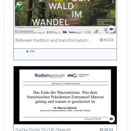
Between tradition and transformation: how owners, advisers and institutions co-create knowledge for resilient forests in Europe
54:13 duration
54:13
484
484
views
Sa-Uni SoSe 26 (14) Obrecht
46:53 duration
46:53