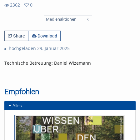
2362
0
0
2362
favorites
Medienaktionen
views
Share
Download
hochgeladen 29. Januar 2025
Technische Betreuung: Daniel Wizemann
Empfohlen
Alles