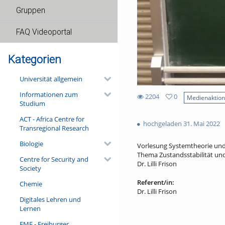
Gruppen
FAQ Videoportal
Kategorien
Universität allgemein
Informationen zum
2204
0
Medienaktio
Studium
0
2204
favorites
ACT - Africa Centre for
views
hochgeladen 31. Mai 2022
Transregional Research
Biologie
Vorlesung Systemtheorie und
Thema Zustandsstabilität und
Centre for Security and
Dr. Lilli Frison
Society
Referent/in:
Chemie
Dr. Lilli Frison
Digitales Lehren und
Lernen
FMF - Freiburger