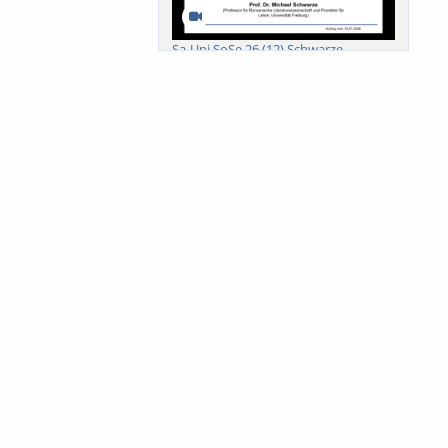
Sa-Uni SoSe 26 (12) Schwarze
Meanings of Forests: A Collaborative
Comparativ...
Als der Wald eine Zukunftsfrage
wurde. Wissen, ...