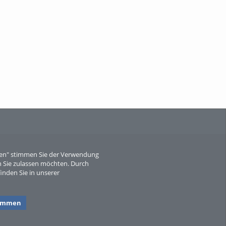
When Particle Physics Gets Hot: A
Journey Throu...
Sperber
eren" stimmen Sie der Verwendung
 Sie zulassen möchten. Durch
inden Sie in unserer
timmen