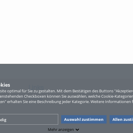
kies
Links
te optimal für Sie zu gestalten. Mit dem Bestätigen des Buttons "Akzepti
ntenstehenden Checkboxen können Sie auswählen, welche Cookie-Kategorien
Sitemap
gen" erhalten Sie eine Beschreibung jeder Kategorie. Weitere Informationen f
Auswahl zustimmen
Allen zus
dig
Mehr anzeigen