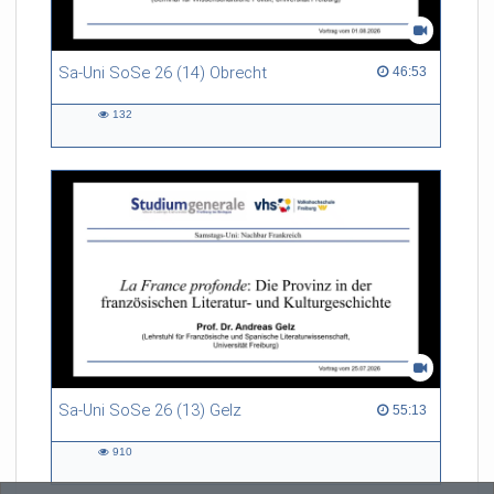
politicum, Dr. Arndt Michael
Sa-Uni SoSe 26 (14) Obrecht
46:53 duration
46:53
132
132
views
Sa-Uni SoSe 26 (13) Gelz
55:13 duration
55:13
910
910
views