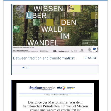
Between tradition and transformation: how owners, advisers and institutions co-create knowledge for resilient forests in Europe
54:13 duration
54:13
251
251
views