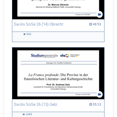
Sa-Uni SoSe 26 (14) Obrecht
46:53 duration
46:53
502
502
views
Sa-Uni SoSe 26 (13) Gelz
55:13 duration
55:13
1065