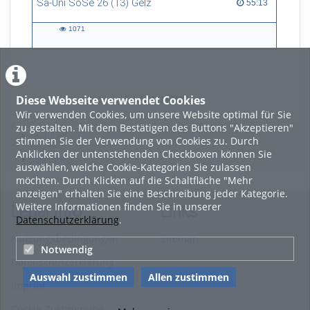
Sa-Uni SoSe 26 (13) Gelz
55:13 duration
55:13
1071
1071
views
Diese Webseite verwendet Cookies
LADE MEHR
Wir verwenden Cookies, um unsere Website optimal für Sie
zu gestalten. Mit dem Bestätigen des Buttons "Akzeptieren"
Featured
stimmen Sie der Verwendung von Cookies zu. Durch
Anklicken der untenstehenden Checkboxen können Sie
Beliebtheit
auswählen, welche Cookie-Kategorien Sie zulassen
möchten. Durch Klicken auf die Schaltfläche "Mehr
anzeigen" erhalten Sie eine Beschreibung jeder Kategorie.
Weitere Informationen finden Sie in unserer
Legal Info
Links
Datenschutzerklärung
.
Nutzungsbedingungen
Sitemap
Notwendig
Datenschutzerklärung
Auswahl zustimmen
Allen zustimmen
Imprint
Cookie-Zustimmung