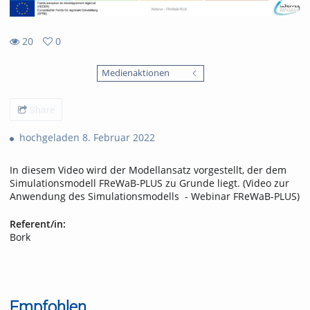
20
0
0
20
favorites
Medienaktionen
views
Share
hochgeladen 8. Februar 2022
In diesem Video wird der Modellansatz vorgestellt, der dem
Simulationsmodell FReWaB-PLUS zu Grunde liegt. (Video zur
Anwendung des Simulationsmodells - Webinar FReWaB-PLUS)
Referent/in:
Bork
Empfohlen