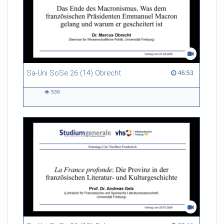
Sa-Uni SoSe 26 (14) Obrecht
46:53 duration
46:53
539
539
views